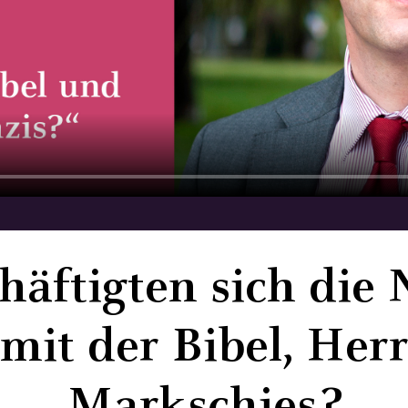
häftigten sich die 
mit der Bibel, Her
Markschies?