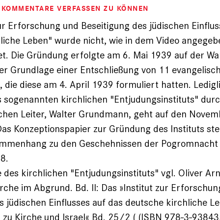
M KOMMENTARE VERFASSEN ZU KÖNNEN
zur Erforschung und Beseitigung des jüdischen Einflus
liche Leben" wurde nicht, wie in dem Video angegebe
t. Die Gründung erfolgte am 6. Mai 1939 auf der Wa
er Grundlage einer Entschließung von 11 evangelisc
 die diese am 4. April 1939 formuliert hatten. Ledigl
 sogenannten kirchlichen "Entjudungsinstituts" dur
ichen Leiter, Walter Grundmann, geht auf den Novem
as Konzeptionspapier zur Gründung des Instituts ste
ammenhang zu den Geschehnissen der Pogromnacht 
8.
 des kirchlichen "Entjudungsinstituts" vgl. Oliver Ar
rche im Abgrund. Bd. II: Das »Institut zur Erforschu
s jüdischen Einflusses auf das deutsche kirchliche L
 zu Kirche und Israel« Bd. 25/2 ( (ISBN 978-3-938435