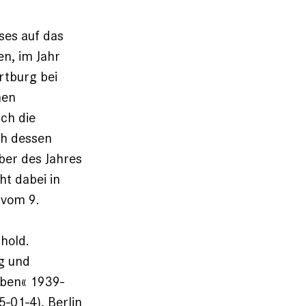
ses auf das
n, im Jahr
rtburg bei
hen
ich die
ch dessen
ber des Jahres
ht dabei in
vom 9.
nhold.
ng und
eben« 1939-
-01-4), Berlin