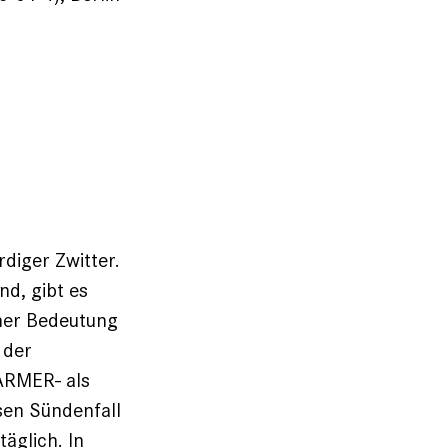
rdiger Zwitter.
nd, gibt es
iner Bedeutung
 der
ARMER- als
sen Sündenfall
täglich. In