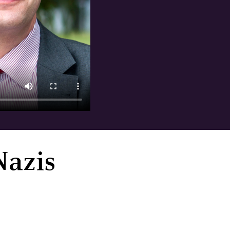
Nazis
r