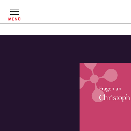
Direkt
zum
Inhalt
MENÜ
Pfadnavigation