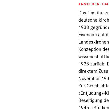
ANMELDEN
, U
Das "Institut 
deutsche kirch
1938 gegründe
Eisenach auf d
Landeskirchen,
Konzeption des
wissenschaftl
1938 zurück. D
direktem Zus
November 193
Zur Geschichte
»Entjudung«-Ki
Beseitigung de
1945, »Studien