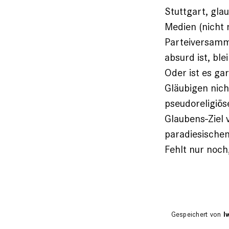
Stuttgart, gla
Medien (nicht 
Parteiversamm
absurd ist, bl
Oder ist es ga
Gläubigen nich
pseudoreligiös
Glaubens-Ziel 
paradiesischen
Fehlt nur noch,
Gespeichert von
I
Antwort