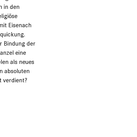
n in den
ligiöse
mit Eisenach
rquickung.
ur Bindung der
anzel eine
len als neues
en absoluten
t verdient?