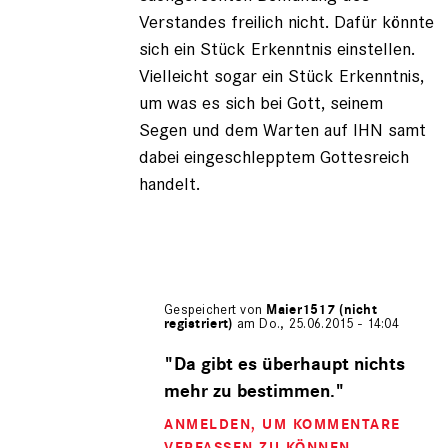
Verstandes freilich nicht. Dafür könnte
sich ein Stück Erkenntnis einstellen.
Vielleicht sogar ein Stück Erkenntnis,
um was es sich bei Gott, seinem
Segen und dem Warten auf IHN samt
dabei eingeschlepptem Gottesreich
handelt.
Gespeichert von
Maier1517 (nicht
registriert)
am Do., 25.06.2015 - 14:04
Antwort
auf
"Da gibt es überhaupt nichts
von
mehr zu bestimmen."
Iwan
der
ANMELDEN
, UM KOMMENTARE
Schre…
VERFASSEN ZU KÖNNEN