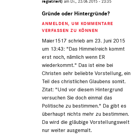
registriert)
am Di., 23.06.2015 - 23:35
Antwort
auf
Gründe oder Hintergründe?
von
ANMELDEN
, UM KOMMENTARE
Maier1517
(nicht
VERFASSEN ZU KÖNNEN
registriert)
Maier1517 schrieb am 23. Juni 2015
um 13:43: "Das Himmelreich kommt
erst noch, nämlich wenn ER
wiederkommt." Das ist eine bei
Christen sehr beliebte Vorstellung, ein
Teil des christlichen Glaubens somit.
Zitat: "Und vor diesem Hintergrund
versuchen Sie doch einmal das
Politische zu bestimmen." Da gibt es
überhaupt nichts mehr zu bestimmen.
Da wird die gläubige Vorstellungswelt
nur weiter ausgemalt.