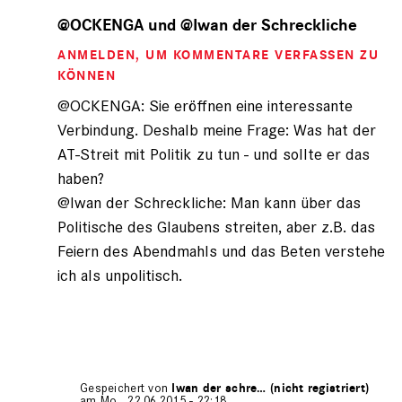
Antwort
auf
@OCKENGA und @Iwan der Schreckliche
von
ANMELDEN
, UM KOMMENTARE VERFASSEN ZU
Iwan
der
KÖNNEN
Schre…
@OCKENGA: Sie eröffnen eine interessante
(nicht
Verbindung. Deshalb meine Frage: Was hat der
registriert)
AT-Streit mit Politik zu tun - und sollte er das
haben?
@Iwan der Schreckliche: Man kann über das
Politische des Glaubens streiten, aber z.B. das
Feiern des Abendmahls und das Beten verstehe
ich als unpolitisch.
Gespeichert von
Iwan der schre… (nicht registriert)
am Mo., 22.06.2015 - 22:18