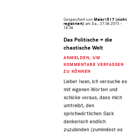
Gespeichert von
Maier1517 (nicht
registriert)
am Sa., 27.06.2015 -
14:54
Antwort
auf
Das Politische = die
von
chaotische Welt
Iwan
der
ANMELDEN
, UM
Schre…
KOMMENTARE VERFASSEN
(nicht
ZU KÖNNEN
registriert)
Lieber Iwan, ich versuche es
mit eigenen Worten und
schicke voraus, dass mich
umtreibt, den
sprichwörtlichen Sack
denkerisch endlich
zuzubinden (zumindest es