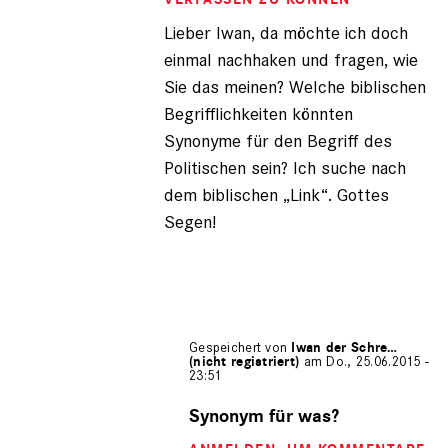
(nicht
Lieber Iwan, da möchte ich doch
registriert)
einmal nachhaken und fragen, wie
Sie das meinen? Welche biblischen
Begrifflichkeiten könnten
Synonyme für den Begriff des
Politischen sein? Ich suche nach
dem biblischen „Link“. Gottes
Segen!
Gespeichert von
Iwan der Schre…
(nicht registriert)
am Do., 25.06.2015 -
23:51
Antwort
auf
Synonym für was?
von