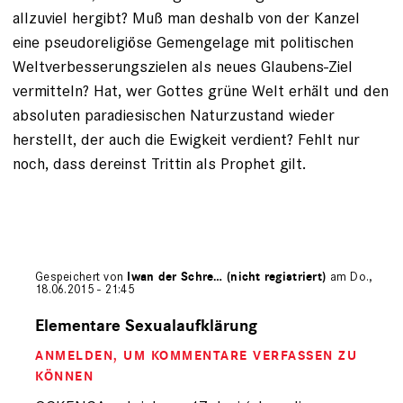
allzuviel hergibt? Muß man deshalb von der Kanzel
eine pseudoreligiöse Gemengelage mit politischen
Weltverbesserungszielen als neues Glaubens-Ziel
vermitteln? Hat, wer Gottes grüne Welt erhält und den
absoluten paradiesischen Naturzustand wieder
herstellt, der auch die Ewigkeit verdient? Fehlt nur
noch, dass dereinst Trittin als Prophet gilt.
Gespeichert von
Iwan der Schre… (nicht registriert)
am Do.,
18.06.2015 - 21:45
Antwort
auf
Elementare Sexualaufklärung
von
ANMELDEN
, UM KOMMENTARE VERFASSEN ZU
OCKENGA
(nicht
KÖNNEN
registriert)