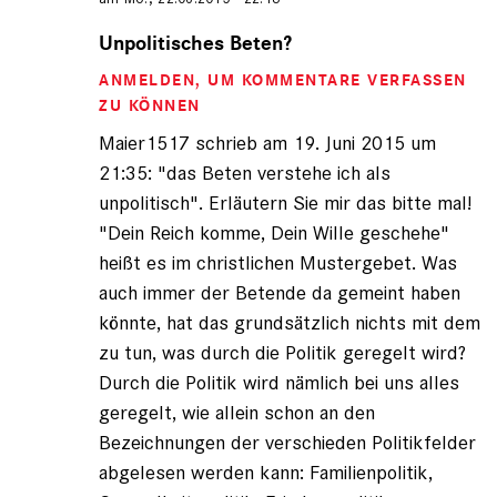
Antwort
auf
Unpolitisches Beten?
von
ANMELDEN
, UM KOMMENTARE VERFASSEN
Maier1517
(nicht
ZU KÖNNEN
registriert)
Maier1517 schrieb am 19. Juni 2015 um
21:35: "das Beten verstehe ich als
unpolitisch". Erläutern Sie mir das bitte mal!
"Dein Reich komme, Dein Wille geschehe"
heißt es im christlichen Mustergebet. Was
auch immer der Betende da gemeint haben
könnte, hat das grundsätzlich nichts mit dem
zu tun, was durch die Politik geregelt wird?
Durch die Politik wird nämlich bei uns alles
geregelt, wie allein schon an den
Bezeichnungen der verschieden Politikfelder
abgelesen werden kann: Familienpolitik,