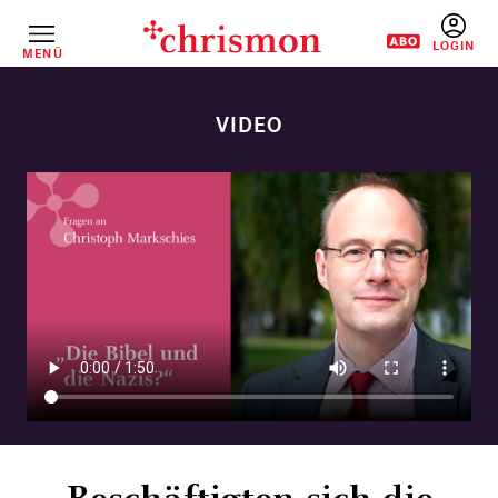
Direkt
zum
Inhalt
MENÜ
BENUTZERM