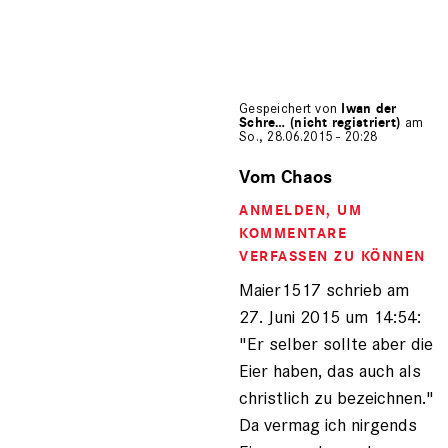
Gespeichert von
Iwan der
Schre… (nicht registriert)
am
So., 28.06.2015 - 20:28
Antwort
auf
Vom Chaos
von
ANMELDEN
, UM
Maier1517
(nicht
KOMMENTARE
registriert)
VERFASSEN ZU KÖNNEN
Maier1517 schrieb am
27. Juni 2015 um 14:54:
"Er selber sollte aber die
Eier haben, das auch als
christlich zu bezeichnen."
Da vermag ich nirgends