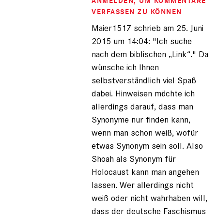
ANMELDEN
, UM KOMMENTARE
Maier1517
(nicht
VERFASSEN ZU KÖNNEN
registriert)
Maier1517 schrieb am 25. Juni
2015 um 14:04: "Ich suche
nach dem biblischen „Link“." Da
wünsche ich Ihnen
selbstverständlich viel Spaß
dabei. Hinweisen möchte ich
allerdings darauf, dass man
Synonyme nur finden kann,
wenn man schon weiß, wofür
etwas Synonym sein soll. Also
Shoah als Synonym für
Holocaust kann man angehen
lassen. Wer allerdings nicht
weiß oder nicht wahrhaben will,
dass der deutsche Faschismus