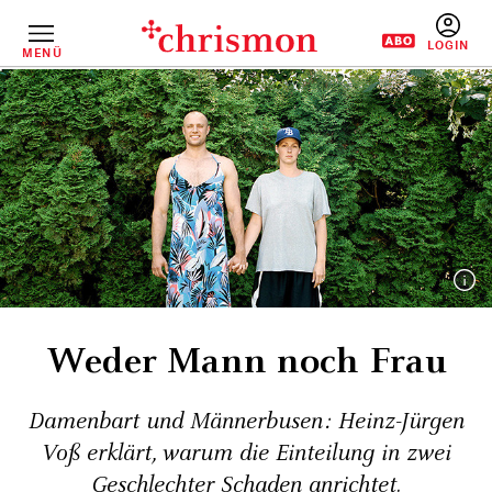
Direkt
zum
Inhalt
MENÜ
BENUTZERM
Weder Mann noch Frau
Damenbart und Männer­busen: Heinz-Jürgen
Voß ­erklärt, warum die Einteilung in zwei
Geschlechter Schaden anrichtet.