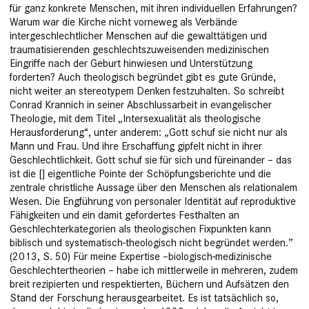
für ganz konkrete Menschen, mit ihren individuellen Erfahrungen?
Warum war die Kirche nicht vorneweg als Verbände
intergeschlechtlicher Menschen auf die gewalttätigen und
traumatisierenden geschlechtszuweisenden medizinischen
Eingriffe nach der Geburt hinwiesen und Unterstützung
forderten? Auch theologisch begründet gibt es gute Gründe,
nicht weiter an stereotypem Denken festzuhalten. So schreibt
Conrad Krannich in seiner Abschlussarbeit in evangelischer
Theologie, mit dem Titel „Intersexualität als theologische
Herausforderung“, unter anderem: „Gott schuf sie nicht nur als
Mann und Frau. Und ihre Erschaffung gipfelt nicht in ihrer
Geschlechtlichkeit. Gott schuf sie für sich und füreinander – das
ist die [] eigentliche Pointe der Schöpfungsberichte und die
zentrale christliche Aussage über den Menschen als relationalem
Wesen. Die Engführung von personaler Identität auf reproduktive
Fähigkeiten und ein damit gefordertes Festhalten an
Geschlechterkategorien als theologischen Fixpunkten kann
biblisch und systematisch-theologisch nicht begründet werden.”
(2013, S. 50) Für meine Expertise –biologisch-medizinische
Geschlechtertheorien – habe ich mittlerweile in mehreren, zudem
breit rezipierten und respektierten, Büchern und Aufsätzen den
Stand der Forschung herausgearbeitet. Es ist tatsächlich so,