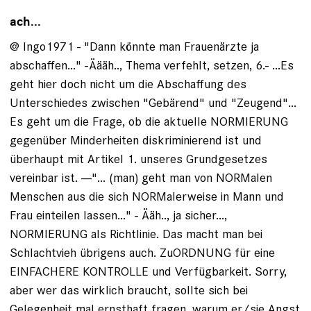
ach...
@ Ingo1971 - "Dann könnte man Frauenärzte ja
abschaffen..." -Äääh.., Thema verfehlt, setzen, 6.- ...Es
geht hier doch nicht um die Abschaffung des
Unterschiedes zwischen "Gebärend" und "Zeugend"...
Es geht um die Frage, ob die aktuelle NORMIERUNG
gegenüber Minderheiten diskriminierend ist und
überhaupt mit Artikel 1. unseres Grundgesetzes
vereinbar ist. ---"... (man) geht man von NORMalen
Menschen aus die sich NORMalerweise in Mann und
Frau einteilen lassen..." - Ääh.., ja sicher...,
NORMIERUNG als Richtlinie. Das macht man bei
Schlachtvieh übrigens auch. ZuORDNUNG für eine
EINFACHERE KONTROLLE und Verfügbarkeit. Sorry,
aber wer das wirklich braucht, sollte sich bei
Gelegenheit mal ernsthaft fragen, warum er/sie Angst