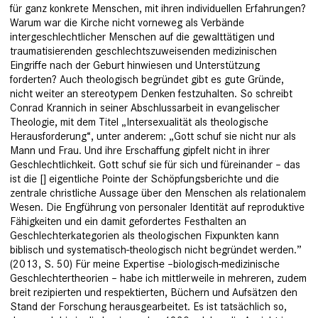
für ganz konkrete Menschen, mit ihren individuellen Erfahrungen?
Warum war die Kirche nicht vorneweg als Verbände
intergeschlechtlicher Menschen auf die gewalttätigen und
traumatisierenden geschlechtszuweisenden medizinischen
Eingriffe nach der Geburt hinwiesen und Unterstützung
forderten? Auch theologisch begründet gibt es gute Gründe,
nicht weiter an stereotypem Denken festzuhalten. So schreibt
Conrad Krannich in seiner Abschlussarbeit in evangelischer
Theologie, mit dem Titel „Intersexualität als theologische
Herausforderung“, unter anderem: „Gott schuf sie nicht nur als
Mann und Frau. Und ihre Erschaffung gipfelt nicht in ihrer
Geschlechtlichkeit. Gott schuf sie für sich und füreinander – das
ist die [] eigentliche Pointe der Schöpfungsberichte und die
zentrale christliche Aussage über den Menschen als relationalem
Wesen. Die Engführung von personaler Identität auf reproduktive
Fähigkeiten und ein damit gefordertes Festhalten an
Geschlechterkategorien als theologischen Fixpunkten kann
biblisch und systematisch-theologisch nicht begründet werden.”
(2013, S. 50) Für meine Expertise –biologisch-medizinische
Geschlechtertheorien – habe ich mittlerweile in mehreren, zudem
breit rezipierten und respektierten, Büchern und Aufsätzen den
Stand der Forschung herausgearbeitet. Es ist tatsächlich so,