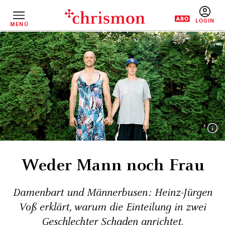
Direkt
zum
Inhalt
MENÜ
BENUTZERM
Weder Mann noch Frau
Damenbart und Männer­busen: Heinz-Jürgen
Voß ­erklärt, warum die Einteilung in zwei
Geschlechter Schaden anrichtet.