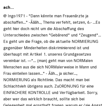
ach...
@ Ingo1971 - "Dann könnte man Frauenärzte ja
abschaffen..." -Äääh.., Thema verfehlt, setzen, 6.- ...Es
geht hier doch nicht um die Abschaffung des
Unterschiedes zwischen "Gebärend" und "Zeugend"...
Es geht um die Frage, ob die aktuelle NORMIERUNG
gegenüber Minderheiten diskriminierend ist und
überhaupt mit Artikel 1. unseres Grundgesetzes
vereinbar ist. ---"... (man) geht man von NORMalen
Menschen aus die sich NORMalerweise in Mann und
Frau einteilen lassen..." - Ääh.., ja sicher...,
NORMIERUNG als Richtlinie. Das macht man bei
Schlachtvieh übrigens auch. ZuORDNUNG für eine
EINFACHERE KONTROLLE und Verfügbarkeit. Sorry,
aber wer das wirklich braucht, sollte sich bei
Gelegenheit mal ernsthaft fragen, warum er/sie Angst