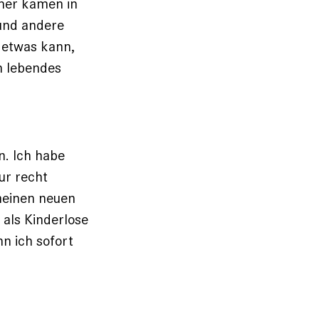
her kamen in
 und andere
 etwas kann,
n lebendes
n. Ich habe
ur recht
 meinen neuen
 als Kinderlose
n ich sofort