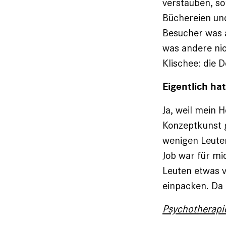
verstauben, s
Büchereien und
Besucher was 
was andere nic
Klischee: die 
Eigentlich hat
Ja, weil mein 
Konzeptkunst g
wenigen Leuten
Job war für mi
Leuten etwas v
ein­packen. D
Psychotherapie