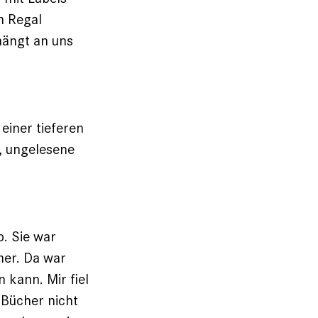
n Regal
 hängt an uns
einer tieferen
i, ungelesene
b. Sie war
her. Da war
kann. Mir fiel
 Bücher nicht