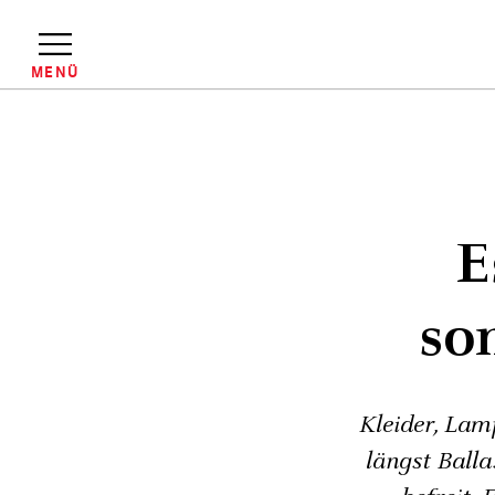
Direkt
zum
Inhalt
MENÜ
Pfadnavigation
E
so
Kleider, Lam
längst Balla