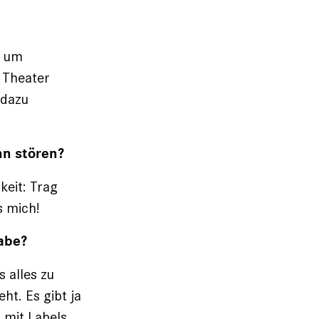
, um
 Theater
 dazu
nn stören?
eit: Trag
s mich!
habe?
 alles zu
ht. Es gibt ja
 mit Labels