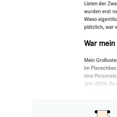
Listen der Zwa
wurden erst na
Wieso eigentli
plötzlich, war
War mein 
Mein Großvater
im Planschbeck
eine Personala
Jahr 2024: Da
werden muss, h