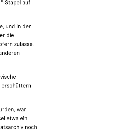
"-Stapel auf
e, und in der
er die
pfern zulasse.
 anderen
ivische
 erschüttern
wurden, war
sei etwa ein
aatsarchiv noch