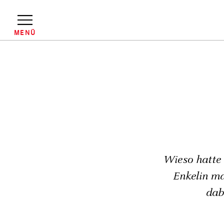
Direkt
zum
Inhalt
MENÜ
Pfadnavigation
Wieso hatte 
Enkelin ma
dab