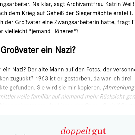
ngsarbeiter. Na klar, sagt Archivamtfrau Katrin Weiß,
ch dem Krieg auf Geheiß der Siegermächte erstellt. 
ch der Großvater eine Zwangsarbeiterin hatte, fragt 
 er vielleicht "jemand Höheres"?
Großvater ein Nazi?
 ein Nazi? Der alte Mann auf den Fotos, der verson
en zuguckt? 1963 ist er gestorben, da war ich drei.
kte gefunden. Sie wird sie mir kopieren.
(Anmerkung 
 mittlerweile familiär auf niemand mehr Rücksicht 
ier nachgetragen der Name des Opas - Rudolf Rogler