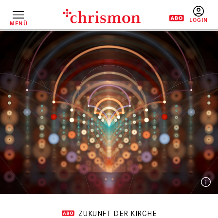
Direkt
zum
Inhalt
MENÜ
BENUTZERM
ZUKUNFT DER KIRCHE