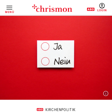
Direkt
zum
Inhalt
MENÜ
BENUTZERM
KIRCHENPOLITIK