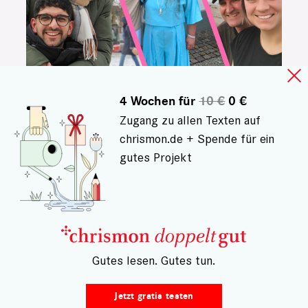
4 Wochen für
10 €
0 €
Zugang zu allen Texten auf
PAARE MIT ALTERSUNTERSCHIED
chrismon.de + Spende für ein
Wie klappt es mit der
gutes Projekt
Liebe, wenn einer viel
älter ist?
Ali, Cordula und Chris haben sich
in wesentlich ältere Menschen
verliebt. Was macht ihre
– Gutes lesen. Gutes tun.
Beziehungen besonders? Und wie
gehen sie mit Ablehnung um?
Jetzt gratis testen