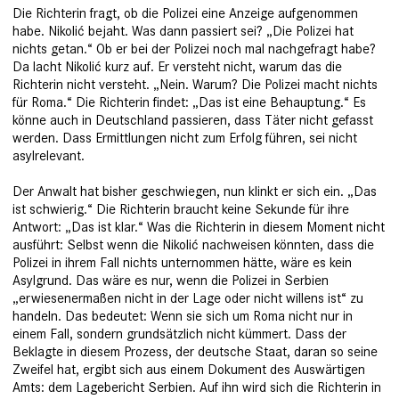
Die Richterin fragt, ob die Polizei eine Anzeige aufgenommen
habe. Nikolić bejaht. Was dann passiert sei? „Die Polizei hat
nichts getan.“ Ob er bei der Polizei noch mal nachgefragt habe?
Da lacht Nikolić kurz auf. Er versteht nicht, warum das die
Richterin nicht versteht. „Nein. Warum? Die Polizei macht nichts
für Roma.“ Die Richterin findet: „Das ist eine Behauptung.“ Es
könne auch in Deutschland passieren, dass Täter nicht gefasst
werden. Dass Ermittlungen nicht zum Erfolg führen, sei nicht
asylrelevant.
Der Anwalt hat bisher geschwiegen, nun klinkt er sich ein. „Das
ist schwierig.“ Die Richterin braucht keine Sekunde für ihre
Antwort: „Das ist klar.“ Was die Richterin in diesem Moment nicht
ausführt: Selbst wenn die Nikolić nachweisen könnten, dass die
Polizei in ihrem Fall nichts unternommen hätte, wäre es kein
Asylgrund. Das wäre es nur, wenn die Polizei in Serbien
„erwiesenermaßen nicht in der Lage oder nicht willens ist“ zu
handeln. Das bedeutet: Wenn sie sich um Roma nicht nur in
einem Fall, sondern grundsätzlich nicht kümmert. Dass der
Beklagte in diesem Prozess, der deutsche Staat, daran so seine
Zweifel hat, ergibt sich aus einem Dokument des Auswärtigen
Amts: dem Lagebericht Serbien. Auf ihn wird sich die Richterin in