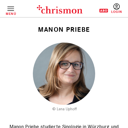
Direkt
zum
Inhalt
MENÜ
BENUTZERM
MANON PRIEBE
Pfadnavigation
Lena Uphoff
Manon Priebe studierte Sinologie in Würzburg und