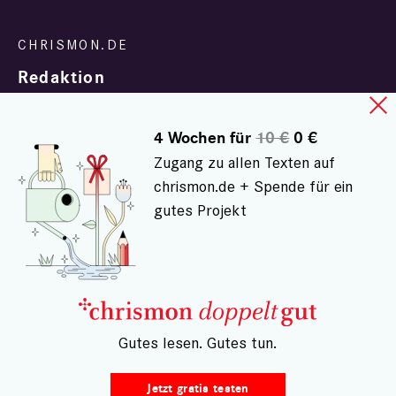
Redaktion
4 Wochen für
10 €
0 €
Zugang zu allen Texten auf
chrismon.de + Spende für ein
gutes Projekt
In Zusammenarbeit mit
evangelisch.de
© chrismon.de 2001 - 2026
Alle Rechte vorbehalten.
– Gutes lesen. Gutes tun.
Jetzt gratis testen