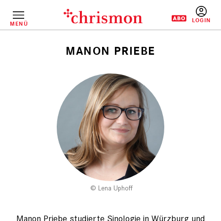
Direkt
zum
Inhalt
MENÜ
BENUTZERM
MANON PRIEBE
Pfadnavigation
Lena Uphoff
Manon Priebe studierte Sinologie in Würzburg und