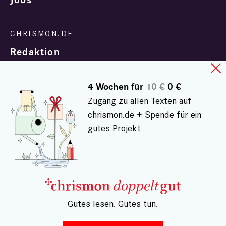
Jobs
Redaktion
4 Wochen für
10 €
0 €
Zugang zu allen Texten auf
chrismon.de + Spende für ein
gutes Projekt
In Zusammenarbeit mit
evangelisch.de
© chrismon.de 2001 - 2026
Alle Rechte vorbehalten.
– Gutes lesen. Gutes tun.