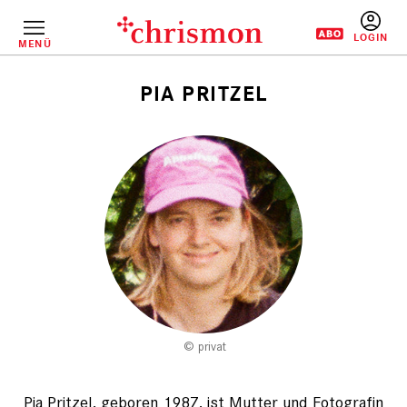
Direkt
zum
Inhalt
MENÜ
BENUTZERM
PIA PRITZEL
Pfadnavigation
privat
Pia Pritzel, geboren 1987, ist Mutter und Fotografin