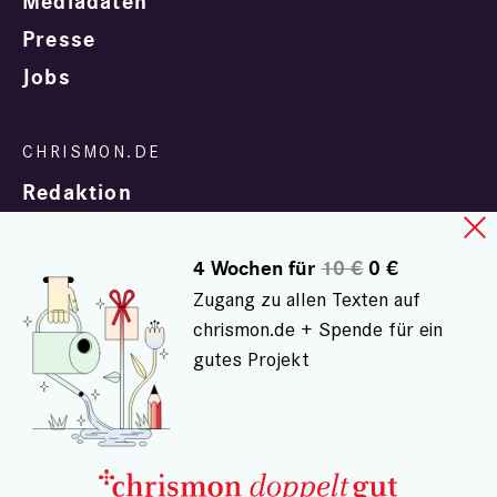
Mediadaten
Presse
Jobs
Redaktion
4 Wochen für
10 €
0 €
Zugang zu allen Texten auf
chrismon.de + Spende für ein
gutes Projekt
In Zusammenarbeit mit
evangelisch.de
© chrismon.de 2001 - 2026
Alle Rechte vorbehalten.