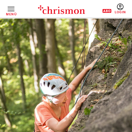
Direkt
zum
Inhalt
MENÜ
BENUTZERM