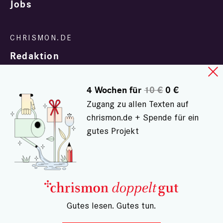
Jobs
Redaktion
4 Wochen für
10 €
0 €
Zugang zu allen Texten auf
chrismon.de + Spende für ein
gutes Projekt
In Zusammenarbeit mit
evangelisch.de
© chrismon.de 2001 - 2026
Alle Rechte vorbehalten.
– Gutes lesen. Gutes tun.