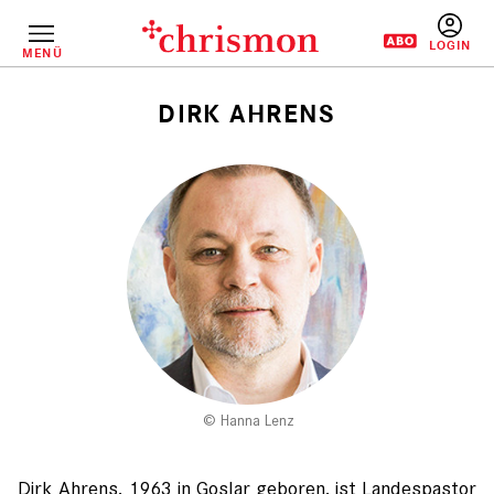
Direkt
zum
Inhalt
MENÜ
BENUTZERM
DIRK AHRENS
Pfadnavigation
Hanna Lenz
Dirk Ahrens, 1963 in Goslar geboren, ist Landespastor