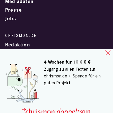
Mediadaten
Presse
Jobs
Redaktion
4 Wochen für
10 €
0 €
Zugang zu allen Texten auf
chrismon.de + Spende für ein
gutes Projekt
In Zusammenarbeit mit
evangelisch.de
© chrismon.de 2001 - 2026
Alle Rechte vorbehalten.