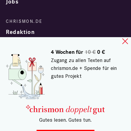
Jobs
Redaktion
4 Wochen für
10 €
0 €
Zugang zu allen Texten auf
chrismon.de + Spende für ein
gutes Projekt
In Zusammenarbeit mit
evangelisch.de
© chrismon.de 2001 - 2026
Alle Rechte vorbehalten.
– Gutes lesen. Gutes tun.