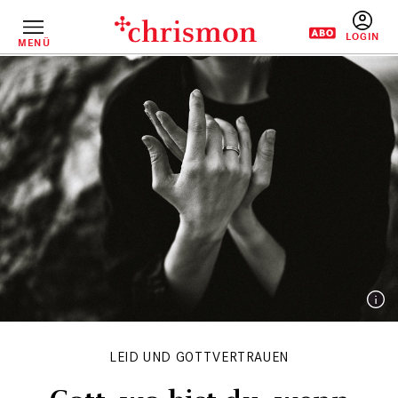
Direkt
zum
Inhalt
MENÜ
BENUTZERM
LEID UND GOTTVERTRAUEN