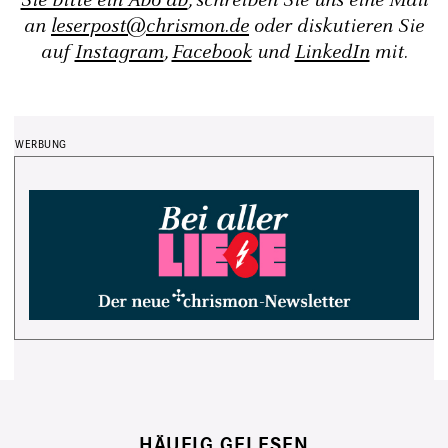
Sie bitte ein Abo ab
, schreiben Sie uns eine Mail
an
leserpost@chrismon.de
oder diskutieren Sie
auf
Instagram
,
Facebook
und
LinkedIn
mit.
HÄUFIG GELESEN