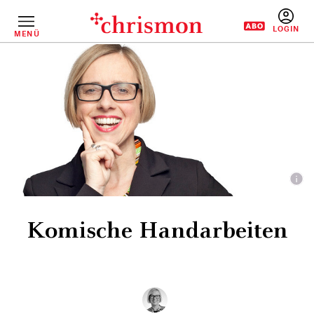
Direkt
zum
Inhalt
MENÜ
BENUTZERM
Komische Handarbeiten