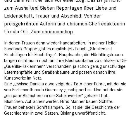
zum Aushalten! Sieben Reportagen über Liebe und
Leidenschaft, Trauer und Abschied. Von der
preisgekrönten Autorin und chrismon-Chefredakteurin
Ursula Ott. Zum
chrismonshop
.
In denen Frauen dann wieder handarbeiten. In meiner Helfer-
Facebook-Gruppe gibt es nämlich jetzt auch „Stricken mit
Flüchtlingen für Flüchtlinge“. Hauptsache, die Flüchtlingsfrauen
fangen nicht auch noch an, ihre Blechcontainer zu ­umhäkeln. Die
„Guerilla-Häklerin­nen“ verschandeln ja schon genug unschuldige
Laternenpfähle und Straßenbäume und posten danach ihre
Kunstwerke im Netz.
Eine
gewisse Daniela etwa zeigt das Foto ­einer Fähre, mit der sie
von Portsmouth nach Guernsey geschippert ist
. Und auf der sie
„ein paar Blümchen um die Scheinwerfer“ ge­häkelt hat.
Blümchen. Auf Scheinwerfer. Hilfe! Männer bauen Schiffe.
Frauen be­häkeln Schiffslampen. So ist sie, die Geschichte der
Geschlechter in zwei Sätzen. Bislang unver­öffentlicht.