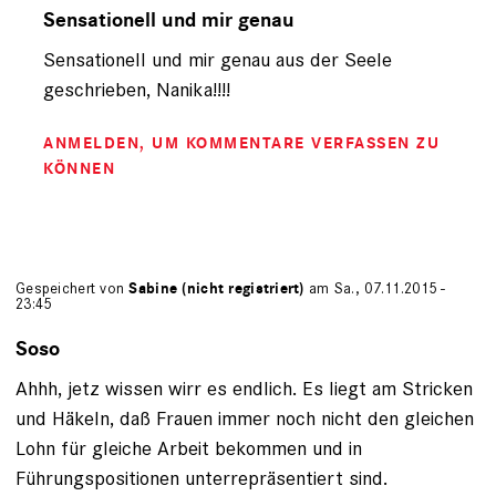
auf
Sensationell und mir genau
von
Sensationell und mir genau aus der Seele
Nanika
(nicht
geschrieben, Nanika!!!!
registriert)
ANMELDEN
, UM KOMMENTARE VERFASSEN ZU
KÖNNEN
Gespeichert von
Sabine (nicht registriert)
am Sa., 07.11.2015 -
23:45
Soso
Ahhh, jetz wissen wirr es endlich. Es liegt am Stricken
und Häkeln, daß Frauen immer noch nicht den gleichen
Lohn für gleiche Arbeit bekommen und in
Führungspositionen unterrepräsentiert sind.