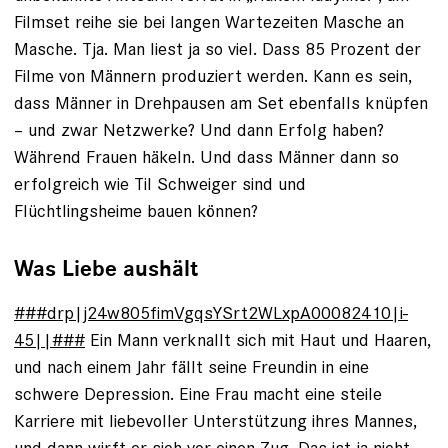
Filmset reihe sie bei langen Wartezeiten Masche an
Masche. Tja. Man liest ja so viel. Dass 85 Prozent der
Filme von Männern produziert werden. Kann es sein,
dass Männer in Drehpausen am Set ebenfalls knüpfen
– und zwar Netzwerke? Und dann Erfolg haben?
Während Frauen häkeln. ­Und dass Männer dann so
erfolgreich wie Til Schweiger sind und
Flüchtlingsheime bauen können?
Was Liebe aushält
###drp|j24w805fimVgqsYSrt2WLxpA00082410|i-
45||###
Ein Mann verknallt sich mit Haut und Haaren,
und nach einem Jahr fällt seine Freundin in eine
schwere Depression. Eine Frau macht eine steile
Karriere mit liebevoller Unterstützung ihres Mannes,
und dann wirft er sich vor einen Zug. Das ist ja nicht