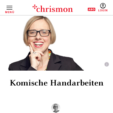
Direkt
zum
Inhalt
MENÜ
BENUTZERM
Komische Handarbeiten