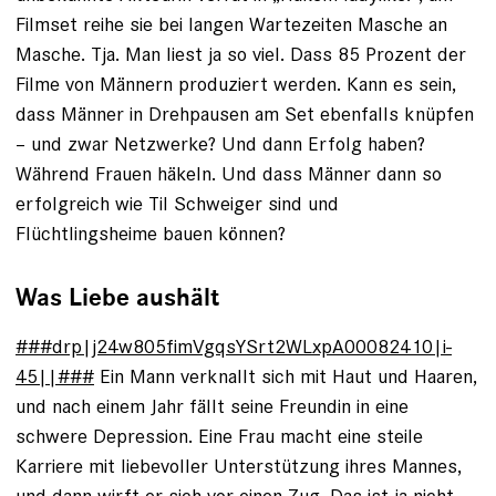
Filmset reihe sie bei langen Wartezeiten Masche an
Masche. Tja. Man liest ja so viel. Dass 85 Prozent der
Filme von Männern produziert werden. Kann es sein,
dass Männer in Drehpausen am Set ebenfalls knüpfen
– und zwar Netzwerke? Und dann Erfolg haben?
Während Frauen häkeln. ­Und dass Männer dann so
erfolgreich wie Til Schweiger sind und
Flüchtlingsheime bauen können?
Was Liebe aushält
###drp|j24w805fimVgqsYSrt2WLxpA00082410|i-
45||###
Ein Mann verknallt sich mit Haut und Haaren,
und nach einem Jahr fällt seine Freundin in eine
schwere Depression. Eine Frau macht eine steile
Karriere mit liebevoller Unterstützung ihres Mannes,
und dann wirft er sich vor einen Zug. Das ist ja nicht