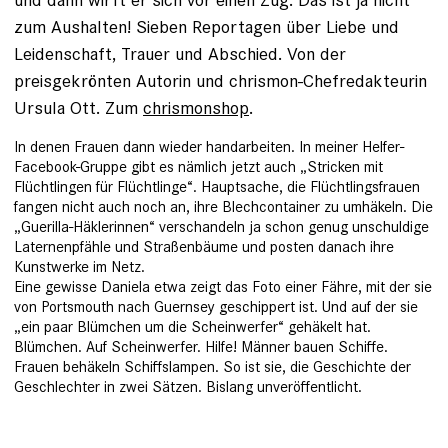
zum Aushalten! Sieben Reportagen über Liebe und
Leidenschaft, Trauer und Abschied. Von der
preisgekrönten Autorin und chrismon-Chefredakteurin
Ursula Ott. Zum
chrismonshop
.
In denen Frauen dann wieder handarbeiten. In meiner Helfer-
Facebook-Gruppe gibt es nämlich jetzt auch „Stricken mit
Flüchtlingen für Flüchtlinge“. Hauptsache, die Flüchtlingsfrauen
fangen nicht auch noch an, ihre Blechcontainer zu ­umhäkeln. Die
„Guerilla-Häklerin­nen“ verschandeln ja schon genug unschuldige
Laternenpfähle und Straßenbäume und posten danach ihre
Kunstwerke im Netz.
Eine
gewisse Daniela etwa zeigt das Foto ­einer Fähre, mit der sie
von Portsmouth nach Guernsey geschippert ist
. Und auf der sie
„ein paar Blümchen um die Scheinwerfer“ ge­häkelt hat.
Blümchen. Auf Scheinwerfer. Hilfe! Männer bauen Schiffe.
Frauen be­häkeln Schiffslampen. So ist sie, die Geschichte der
Geschlechter in zwei Sätzen. Bislang unver­öffentlicht.