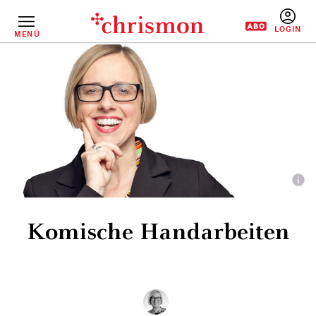
Direkt
zum
Inhalt
MENÜ
BENUTZERM
Komische Handarbeiten