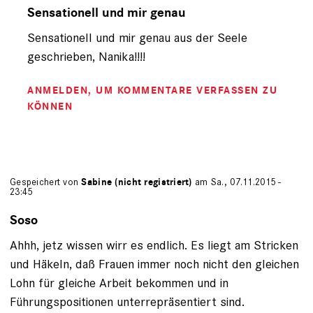
auf
Sensationell und mir genau
von
Sensationell und mir genau aus der Seele
Nanika
(nicht
geschrieben, Nanika!!!!
registriert)
ANMELDEN
, UM KOMMENTARE VERFASSEN ZU
KÖNNEN
Gespeichert von
Sabine (nicht registriert)
am Sa., 07.11.2015 -
23:45
Soso
Ahhh, jetz wissen wirr es endlich. Es liegt am Stricken
und Häkeln, daß Frauen immer noch nicht den gleichen
Lohn für gleiche Arbeit bekommen und in
Führungspositionen unterrepräsentiert sind.