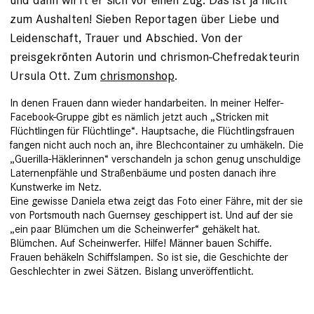
zum Aushalten! Sieben Reportagen über Liebe und
Leidenschaft, Trauer und Abschied. Von der
preisgekrönten Autorin und chrismon-Chefredakteurin
Ursula Ott. Zum
chrismonshop
.
In denen Frauen dann wieder handarbeiten. In meiner Helfer-
Facebook-Gruppe gibt es nämlich jetzt auch „Stricken mit
Flüchtlingen für Flüchtlinge“. Hauptsache, die Flüchtlingsfrauen
fangen nicht auch noch an, ihre Blechcontainer zu ­umhäkeln. Die
„Guerilla-Häklerin­nen“ verschandeln ja schon genug unschuldige
Laternenpfähle und Straßenbäume und posten danach ihre
Kunstwerke im Netz.
Eine
gewisse Daniela etwa zeigt das Foto ­einer Fähre, mit der sie
von Portsmouth nach Guernsey geschippert ist
. Und auf der sie
„ein paar Blümchen um die Scheinwerfer“ ge­häkelt hat.
Blümchen. Auf Scheinwerfer. Hilfe! Männer bauen Schiffe.
Frauen be­häkeln Schiffslampen. So ist sie, die Geschichte der
Geschlechter in zwei Sätzen. Bislang unver­öffentlicht.