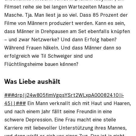
Filmset reihe sie bei langen Wartezeiten Masche an
Masche. Tja. Man liest ja so viel. Dass 85 Prozent der
Filme von Männern produziert werden. Kann es sein,
dass Männer in Drehpausen am Set ebenfalls knüpfen
– und zwar Netzwerke? Und dann Erfolg haben?
Während Frauen häkeln. ­Und dass Männer dann so
erfolgreich wie Til Schweiger sind und
Flüchtlingsheime bauen können?
Was Liebe aushält
###drp|j24w805fimVgqsYSrt2WLxpA00082410|i-
45||###
Ein Mann verknallt sich mit Haut und Haaren,
und nach einem Jahr fällt seine Freundin in eine
schwere Depression. Eine Frau macht eine steile
Karriere mit liebevoller Unterstützung ihres Mannes,
und dann wirft er sich vor einen Zug. Das ist ja nicht