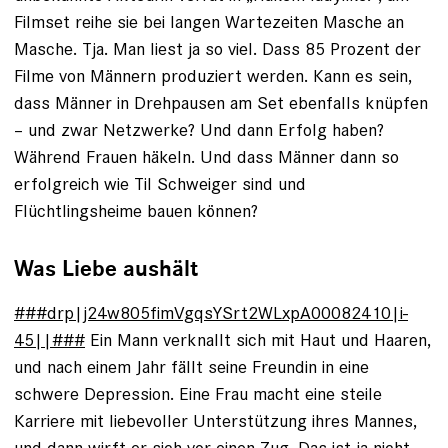
Filmset reihe sie bei langen Wartezeiten Masche an
Masche. Tja. Man liest ja so viel. Dass 85 Prozent der
Filme von Männern produziert werden. Kann es sein,
dass Männer in Drehpausen am Set ebenfalls knüpfen
– und zwar Netzwerke? Und dann Erfolg haben?
Während Frauen häkeln. ­Und dass Männer dann so
erfolgreich wie Til Schweiger sind und
Flüchtlingsheime bauen können?
Was Liebe aushält
###drp|j24w805fimVgqsYSrt2WLxpA00082410|i-
45||###
Ein Mann verknallt sich mit Haut und Haaren,
und nach einem Jahr fällt seine Freundin in eine
schwere Depression. Eine Frau macht eine steile
Karriere mit liebevoller Unterstützung ihres Mannes,
und dann wirft er sich vor einen Zug. Das ist ja nicht