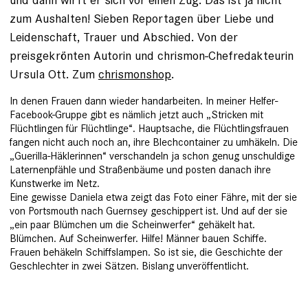
zum Aushalten! Sieben Reportagen über Liebe und
Leidenschaft, Trauer und Abschied. Von der
preisgekrönten Autorin und chrismon-Chefredakteurin
Ursula Ott. Zum
chrismonshop
.
In denen Frauen dann wieder handarbeiten. In meiner Helfer-
Facebook-Gruppe gibt es nämlich jetzt auch „Stricken mit
Flüchtlingen für Flüchtlinge“. Hauptsache, die Flüchtlingsfrauen
fangen nicht auch noch an, ihre Blechcontainer zu ­umhäkeln. Die
„Guerilla-Häklerin­nen“ verschandeln ja schon genug unschuldige
Laternenpfähle und Straßenbäume und posten danach ihre
Kunstwerke im Netz.
Eine
gewisse Daniela etwa zeigt das Foto ­einer Fähre, mit der sie
von Portsmouth nach Guernsey geschippert ist
. Und auf der sie
„ein paar Blümchen um die Scheinwerfer“ ge­häkelt hat.
Blümchen. Auf Scheinwerfer. Hilfe! Männer bauen Schiffe.
Frauen be­häkeln Schiffslampen. So ist sie, die Geschichte der
Geschlechter in zwei Sätzen. Bislang unver­öffentlicht.