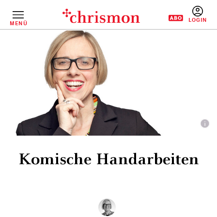
Direkt
zum
Inhalt
MENÜ
BENUTZERM
Komische Handarbeiten