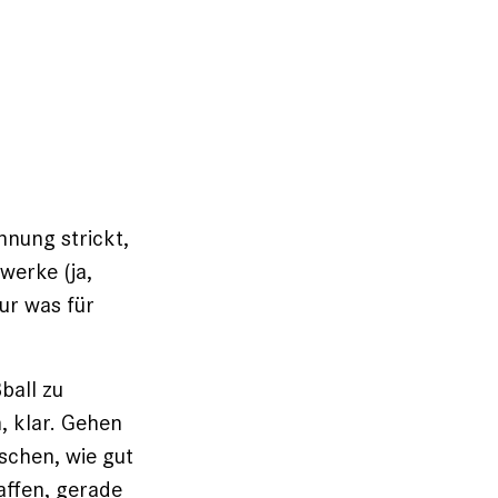
nnung strickt,
werke (ja,
ur was für
ball zu
n, klar. Gehen
aschen, wie gut
affen, gerade