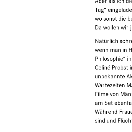
Aber als ich d
Tag“ eingelade
wo sonst die 
Da wollen wir 
Natürlich schr
wenn man in Ha
Philosophie“ i
Celiné Probst 
unbekannte Akte
Wartezeiten Ma
Filme von Män
am Set ebenfa
Während Frauen
sind und Flüc