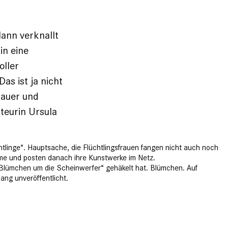
ann verknallt
in eine
oller
as ist ja nicht
rauer und
teurin Ursula
htlinge“. Hauptsache, die Flüchtlingsfrauen fangen nicht auch noch
äume und posten danach ihre Kunstwerke im Netz.
r Blümchen um die Scheinwerfer“ ge­häkelt hat. Blümchen. Auf
ng unver­öffentlicht.