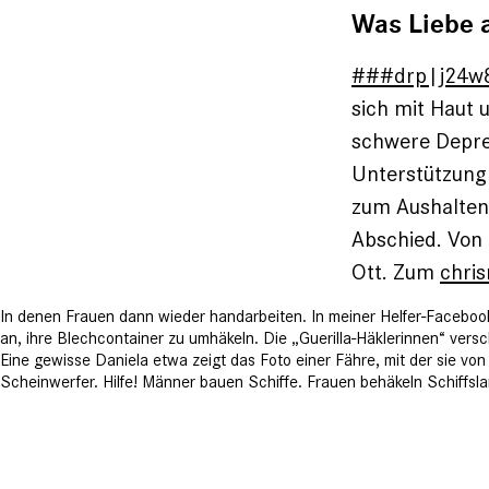
Was Liebe 
###drp|j24w
sich mit Haut 
schwere Depres
Unterstützung 
zum Aushalten
Abschied. Von
Ott. Zum
chri
In denen Frauen dann wieder handarbeiten. In meiner Helfer-Facebook-
an, ihre Blechcontainer zu ­umhäkeln. Die „Guerilla-Häklerin­nen“ 
Eine
gewisse Daniela etwa zeigt das Foto ­einer Fähre, mit der sie v
Scheinwerfer. Hilfe! Männer bauen Schiffe. Frauen be­häkeln Schiffslam