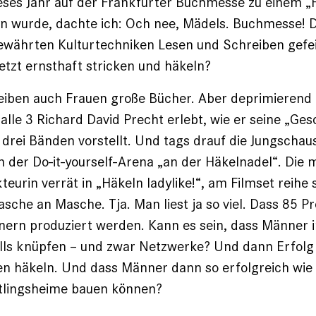
ieses Jahr auf der Frankfurter Buchmesse zu einem
n wurde, dachte ich: Och nee, Mädels. Buchmesse! D
bewährten Kulturtechniken Lesen und Schreiben gefe
jetzt ernsthaft stricken und häkeln?
eiben auch Frauen große Bücher. Aber deprimierend i
lle 3 Richard David Precht erlebt, wie er seine „Ges
n drei Bänden vorstellt. Und tags drauf die Jungschau
in der Do-it-yourself-Arena „an der Häkelnadel“. Die m
urin verrät in „Häkeln ­ladylike!“, am Filmset reihe 
sche an Masche. Tja. Man liest ja so viel. Dass 85 P
nern produziert werden. Kann es sein, dass Männer 
lls knüpfen – und zwar Netzwerke? Und dann Erfolg
 häkeln. ­Und dass Männer dann so erfolgreich wie 
htlingsheime bauen können?