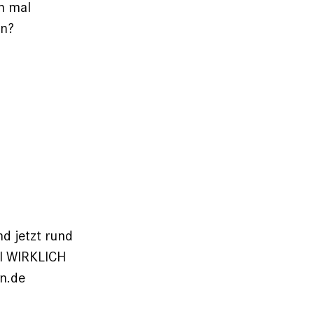
h mal
en?
d jetzt rund
ll WIRKLICH
en.de