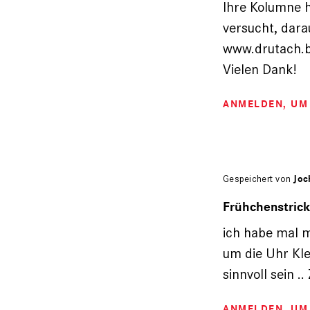
Ihre Kolumne h
versucht, dara
www.drutach.b
Vielen Dank!
ANMELDEN
, U
Gespeichert von
Joc
Frühchenstrick
ich habe mal m
um die Uhr Kle
sinnvoll sein 
ANMELDEN
, U