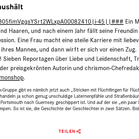
aushält
805fimVgqsYSrt2WLxpA00082410|i-45||###
Ein M
und Haaren, und nach einem Jahr fällt seine Freundin 
sion. Eine Frau macht eine steile Karriere mit liebev
ihres Mannes, und dann wirft er sich vor einen Zug. D
! Sieben Reportagen über Liebe und Leidenschaft, T
 der preisgekrönten Autorin und chrismon-Chefredak
smonshop
.
Gruppe gibt es nämlich jetzt auch „Stricken mit Flüchtlingen für Flüc
verschandeln ja schon genug unschuldige Laternenpfähle und Straßenb
on Portsmouth nach Guernsey geschippert ist
. Und auf der sie „ein paa
pen. So ist sie, die Geschichte der Geschlechter in zwei Sätzen. Bisla
TEILEN