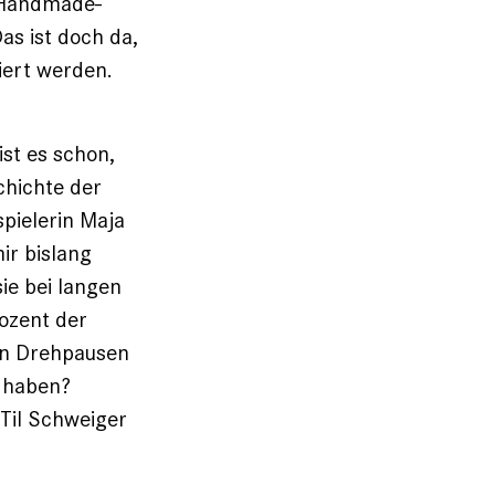
 „Handmade-
as ist doch da,
iert werden.
st es schon,
chichte der
spielerin Maja
ir bislang
sie bei langen
rozent der
in Drehpausen
 haben?
Til Schweiger