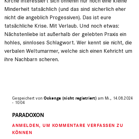
Kirche interessiert sich ohnehin nur noch eine kleine
Minderheit tatsächlich (und das sind sicherlich eher
nicht die angeblich Progessiven). Das ist eure
tatsächliche Krise. Mit Verlaub. Und noch etwas:
Nächstenliebe ist außerhalb der gelebten Praxis ein
hohles, sinnloses Schlagwort. Wer kennt sie nicht, die
verbalen Weltumarmer, welche sich einen Kehricht um
ihre Nachbarn scheren.
Gespeichert von
Ockenga (nicht registriert)
am Mi., 14.08.2024
- 10:04
Antwort
auf
PARADOXON
von
ANMELDEN
, UM KOMMENTARE VERFASSEN ZU
Dirk
Kleinjakob
KÖNNEN
(nicht