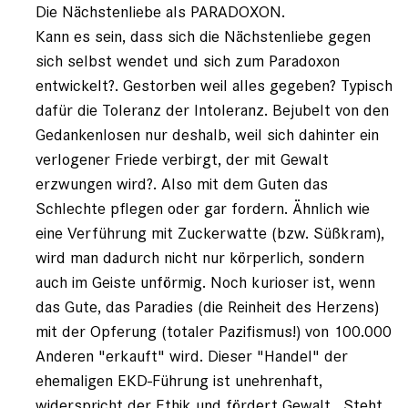
Die Nächstenliebe als PARADOXON.
registriert)
Kann es sein, dass sich die Nächstenliebe gegen
sich selbst wendet und sich zum Paradoxon
entwickelt?. Gestorben weil alles gegeben? Typisch
dafür die Toleranz der Intoleranz. Bejubelt von den
Gedankenlosen nur deshalb, weil sich dahinter ein
verlogener Friede verbirgt, der mit Gewalt
erzwungen wird?. Also mit dem Guten das
Schlechte pflegen oder gar fordern. Ähnlich wie
eine Verführung mit Zuckerwatte (bzw. Süßkram),
wird man dadurch nicht nur körperlich, sondern
auch im Geiste unförmig. Noch kurioser ist, wenn
das Gute, das Paradies (die Reinheit des Herzens)
mit der Opferung (totaler Pazifismus!) von 100.000
Anderen "erkauft" wird. Dieser "Handel" der
ehemaligen EKD-Führung ist unehrenhaft,
widerspricht der Ethik und fördert Gewalt. Steht