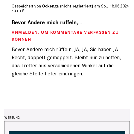
Gespeichert von
Ockenga (nicht registriert)
am So., 18.08.2024
- 22:29
Antwort
auf
Bevor Andere mich rüffeln,…
von
ANMELDEN
, UM KOMMENTARE VERFASSEN ZU
Ockenga
(nicht
KÖNNEN
registriert)
Bevor Andere mich rüffeln, JA, JA, Sie haben JA
Recht, doppelt gemoppelt. Bleibt nur zu hoffen,
das Treffer aus verschiedenen Winkel auf die
gleiche Stelle tiefer eindringen.