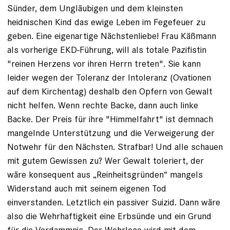
Sünder, dem Ungläubigen und dem kleinsten
heidnischen Kind das ewige Leben im Fegefeuer zu
geben. Eine eigenartige Nächstenliebe! Frau Käßmann
als vorherige EKD-Führung, will als totale Pazifistin
"reinen Herzens vor ihren Herrn treten". Sie kann
leider wegen der Toleranz der Intoleranz (Ovationen
auf dem Kirchentag) deshalb den Opfern von Gewalt
nicht helfen. Wenn rechte Backe, dann auch linke
Backe. Der Preis für ihre "Himmelfahrt" ist demnach
mangelnde Unterstützung und die Verweigerung der
Notwehr für den Nächsten. Strafbar! Und alle schauen
mit gutem Gewissen zu? Wer Gewalt toleriert, der
wäre konsequent aus „Reinheitsgründen“ mangels
Widerstand auch mit seinem eigenen Tod
einverstanden. Letztlich ein passiver Suizid. Dann wäre
also die Wehrhaftigkeit eine Erbsünde und ein Grund
für die Verdammnis. Der Wehrlose wird mit dem