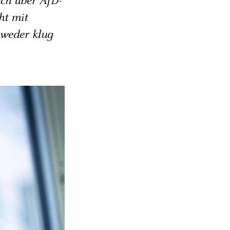
uch über AfD-
ht mit
 weder klug