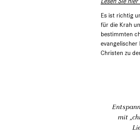
Lesen Sie hier
Es ist richtig
für die Krah u
bestimmten chr
evangelischer
Christen zu de
Entspann
mit „ch
Li