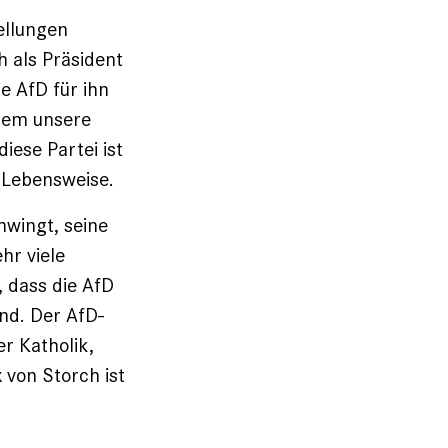
ellungen
h als Präsident
e AfD für ihn
 dem unsere
iese Partei ist
e Lebensweise.
hwingt, seine
ehr viele
 dass die AfD
nd. Der AfD-
r Katholik,
 von Storch ist