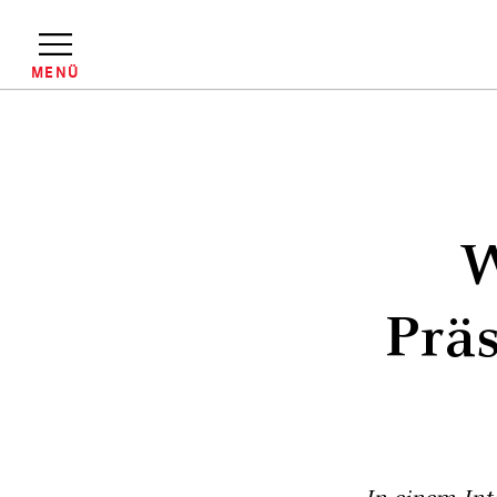
Direkt
zum
Inhalt
MENÜ
Pfadnavigation
W
Präs