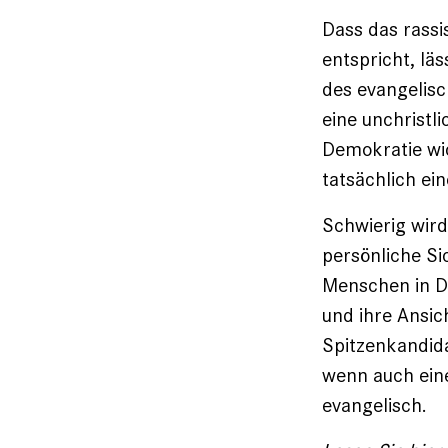
Dass das rassi
entspricht, lä
des evangelisc
eine unchristl
Demokratie wich
tatsächlich ei
Schwierig wird
persönliche Sic
Menschen in De
und ihre Ansic
Spitzenkandida
wenn auch eine
evangelisch.