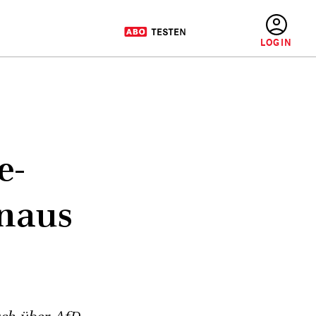
BENUTZERMENÜ
e-
inaus