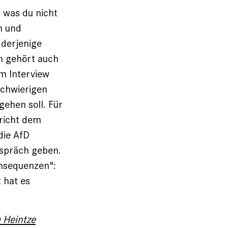
, was du nicht
n und
 derjenige
ch gehört auch
m Interview
schwierigen
gehen soll. Für
pricht dem
die AfD
espräch geben.
onsequenzen":
 hat es
 Heintze