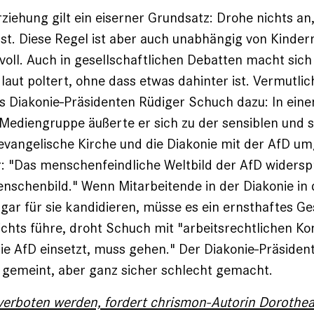
rziehung gilt ein eiserner Grundsatz: Drohe nichts an
st. Diese Regel ist aber auch unabhängig von Kinder
voll. Auch in gesellschaftlichen Debatten macht sich
r laut poltert, ohne dass etwas dahinter ist. Vermutli
s Diakonie-Präsidenten Rüdiger Schuch dazu: In eine
Mediengruppe äußerte er sich zu der sensiblen und 
 evangelische Kirche und die Diakonie mit der AfD um
r: "Das menschenfeindliche Weltbild der AfD widers
enschenbild." Wenn Mitarbeitende in der Diakonie in 
 gar für sie kandidieren, müsse es ein ernsthaftes G
chts führe, droht Schuch mit "arbeitsrechtlichen K
die AfD einsetzt, muss gehen." Der Diakonie-Präsident
 gemeint, aber ganz sicher schlecht gemacht.
 verboten werden, fordert chrismon-Autorin Dorothea