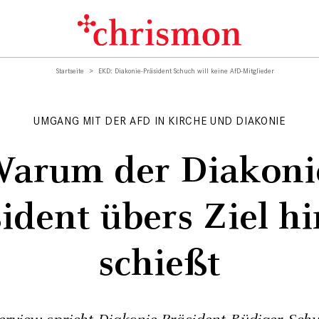
Startseite
EKD: Diakonie-Präsident Schuch will keine AfD-Mitglieder
UMGANG MIT DER AFD IN KIRCHE UND DIAKONIE
arum der Diakoni
ident übers Ziel h
schießt