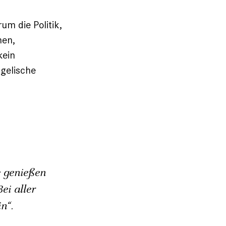
um die Politik,
hen,
kein
gelische
 genießen
ei aller
n“.