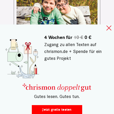
4 Wochen für
10 €
0 €
Zugang zu allen Texten auf
chrismon.de + Spende für ein
GESCHICHTEN AUS BETHEL
gutes Projekt
Komm, ich helf dir!
Luckas hat viel Energie, Max ist ruhig
und verträumt. An der Betheler
Topehlen-Förderschule lernen die
– Gutes lesen. Gutes tun.
Freunde nicht nur Mathe und
Deutsch, sondern auch, einander zu
unterstützen
Jetzt gratis testen