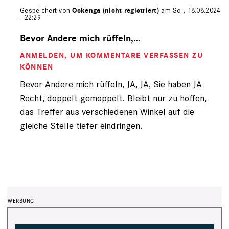
Gespeichert von
Ockenga (nicht registriert)
am So., 18.08.2024
- 22:29
Antwort
auf
Bevor Andere mich rüffeln,…
von
ANMELDEN
, UM KOMMENTARE VERFASSEN ZU
Ockenga
(nicht
KÖNNEN
registriert)
Bevor Andere mich rüffeln, JA, JA, Sie haben JA
Recht, doppelt gemoppelt. Bleibt nur zu hoffen,
das Treffer aus verschiedenen Winkel auf die
gleiche Stelle tiefer eindringen.