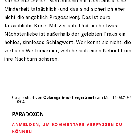
Kirche interessiert sich ohnehin nur noch eine kleine
Minderheit tatsächlich (und das sind sicherlich eher
nicht die angeblich Progessiven). Das ist eure
tatsächliche Krise. Mit Verlaub. Und noch etwas:
Nächstenliebe ist außerhalb der gelebten Praxis ein
hohles, sinnloses Schlagwort. Wer kennt sie nicht, die
verbalen Weltumarmer, welche sich einen Kehricht um
ihre Nachbarn scheren.
Gespeichert von
Ockenga (nicht registriert)
am Mi., 14.08.2024
- 10:04
Antwort
auf
PARADOXON
von
ANMELDEN
, UM KOMMENTARE VERFASSEN ZU
Dirk
Kleinjakob
KÖNNEN
(nicht