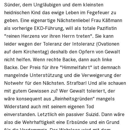
Sünder, dem Ungläubigen und dem kleinsten
heidnischen Kind das ewige Leben im Fegefeuer zu
geben. Eine eigenartige Nächstenliebe! Frau Käßmann
als vorherige EKD-Führung, will als totale Pazifistin
"reinen Herzens vor ihren Herrn treten". Sie kann
leider wegen der Toleranz der Intoleranz (Ovationen
auf dem Kirchentag) deshalb den Opfern von Gewalt
nicht helfen. Wenn rechte Backe, dann auch linke
Backe. Der Preis für ihre "Himmelfahrt" ist demnach
mangelnde Unterstützung und die Verweigerung der
Notwehr für den Nächsten. Strafbar! Und alle schauen
mit gutem Gewissen zu? Wer Gewalt toleriert, der
wäre konsequent aus „Reinheitsgründen“ mangels
Widerstand auch mit seinem eigenen Tod
einverstanden. Letztlich ein passiver Suizid. Dann wäre
also die Wehrhaftigkeit eine Erbsünde und ein Grund
für die Verdammnis. Der Wehrlose wird mit dem