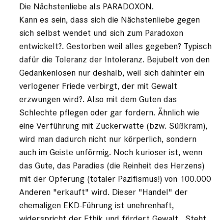
Die Nächstenliebe als PARADOXON.
registriert)
Kann es sein, dass sich die Nächstenliebe gegen
sich selbst wendet und sich zum Paradoxon
entwickelt?. Gestorben weil alles gegeben? Typisch
dafür die Toleranz der Intoleranz. Bejubelt von den
Gedankenlosen nur deshalb, weil sich dahinter ein
verlogener Friede verbirgt, der mit Gewalt
erzwungen wird?. Also mit dem Guten das
Schlechte pflegen oder gar fordern. Ähnlich wie
eine Verführung mit Zuckerwatte (bzw. Süßkram),
wird man dadurch nicht nur körperlich, sondern
auch im Geiste unförmig. Noch kurioser ist, wenn
das Gute, das Paradies (die Reinheit des Herzens)
mit der Opferung (totaler Pazifismus!) von 100.000
Anderen "erkauft" wird. Dieser "Handel" der
ehemaligen EKD-Führung ist unehrenhaft,
widerspricht der Ethik und fördert Gewalt. Steht