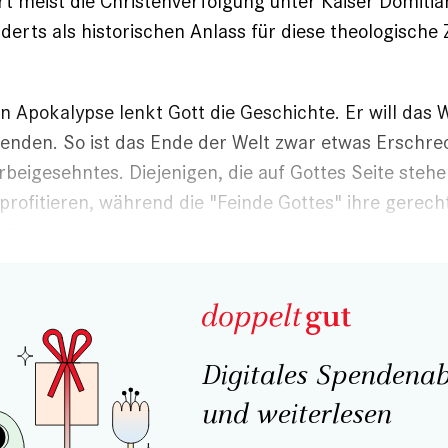
t meist die Christenverfolgung unter Kaiser Domiti
derts als historischen Anlass für diese theo­logische
sen Apokalypse lenkt Gott die Geschichte. Er will das
llenden. So ist das Ende der Welt zwar etwas Erschr
beigesehntes. Diejenigen, die auf Gottes Seite ste
 profitieren, während die "Feinde Gottes" ihre gerech
en.
Digitales Spendenab
und weiterlesen