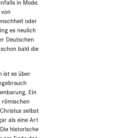
nfalls in Mode.
 von
enschheit oder
ing es neulich
der Deutschen
 schon bald die
ist es über
chgebrauch
enbarung. Ein
er römischen
Chris­tus selbst
ar als eine Art
ie historische