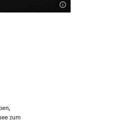
pen,
asee zum