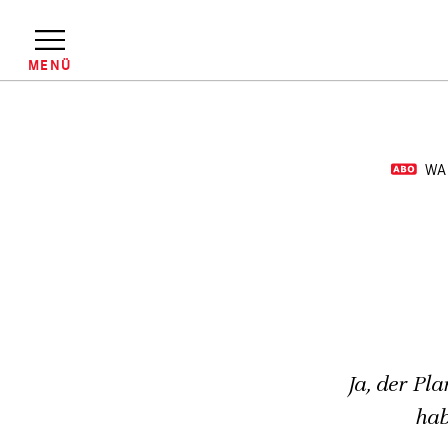
Direkt
zum
Inhalt
MENÜ
Pfadnavigation
WA
Ja, der Pl
hab