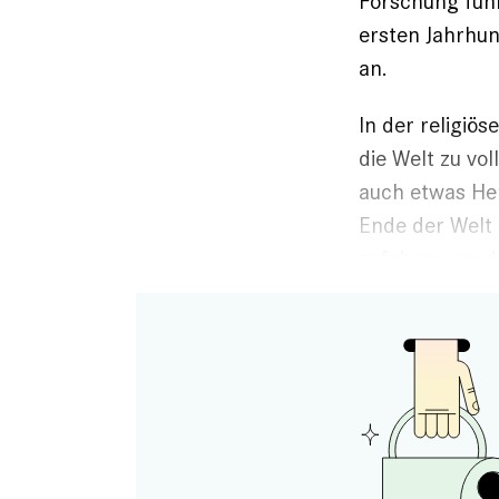
Forschung führ
ersten Jahrhun
an.
In der religiö
die Welt zu vo
auch etwas Her
­Ende der Welt
erfahren werd