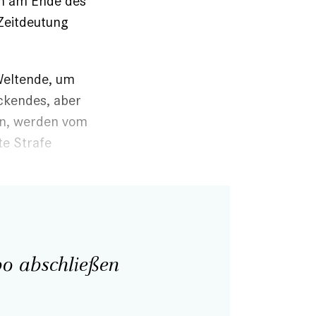
an am Ende des
 Zeitdeutung
 Weltende, um
eckendes, aber
hen, werden vom
te Strafe
o abschließen