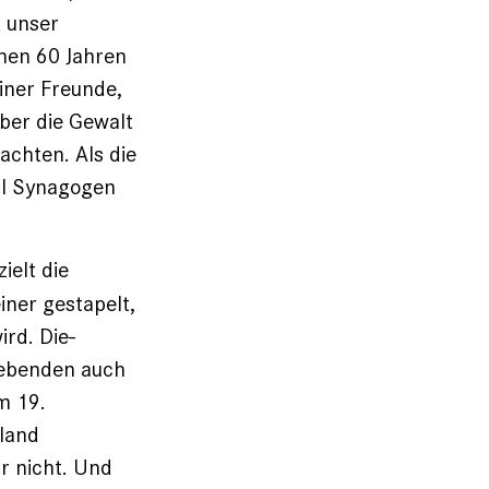
 unser
enen 60 Jahren
iner Freunde,
Aber die Gewalt
achten. Als die
ll Synagogen
ielt die
iner gestapelt,
ird. Die­
 Lebenden auch
m 19.
hland
r nicht. Und