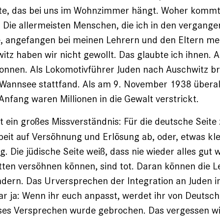
rte, das bei uns im Wohnzimmer hängt. Woher kommt
 Die allermeisten Menschen, die ich in den vergang
e, angefangen bei meinen Lehrern und den Eltern me
itz haben wir nicht gewollt. Das glaubte ich ihnen. 
onnen. Als Lokomotivführer Juden nach Auschwitz br
Wannsee stattfand. Als am 9. November 1938 übera
nfang waren ­Millionen in die Gewalt verstrickt.
t ein großes Missverständnis: Für die deutsche Seite z
eit auf Versöhnung und Erlösung ab, oder, etwas kle
 Die jüdische Seite weiß, dass nie wieder alles gut w
ätten versöhnen können, sind tot. Daran können die
dern. Das Urversprechen der Integration an Juden i
r ja: Wenn ihr euch anpasst, werdet ihr von Deutsc
eses Versprechen wurde gebrochen. Das vergessen wi