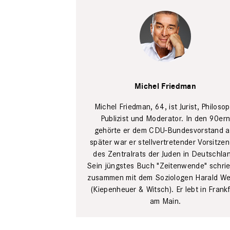
Gaby Gerster
Michel Friedman
Michel Friedman, 64, ist Jurist, ­Philosop
Publizist und Moderator. In den 90er
gehörte er dem CDU-Bundes­vorstand a
später war er stellvertretender Vor­sitze
des Zentralrats der Juden in Deutschla
Sein jüngstes Buch "Zeitenwende" schrie
­zusammen mit dem Soziologen Harald We
(Kiepenheuer & Witsch). Er lebt in Frankf
am Main.