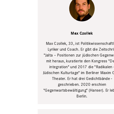
Max
Czollek
Katrin
Max Czollek
Binner
Max Czollek, 33, ist Politikwissenschaftl
Lyriker ­und Coach. Er gibt die Zeitschri
"Jalta – Positionen zur jüdischen Gegenw
mit heraus, kuratierte den Kongress "D
integration" und 2017 die "Radikalen 
Jüdischen Kulturtage" im Berliner Maxim G
­Theater. Er hat drei Gedicht­bände ­
geschrieben. 2020 ­erschien
"Gegenwartsbewältigung" (­Hanser). Er leb
Berlin.