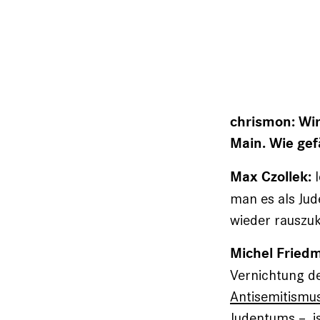
chrismon:
Wir
Main. Wie gef
I
Max Czollek:
man es als Jud
wieder rausz
Michel Fried
Vernichtung d
Antisemitismus 
Judentums
–, i