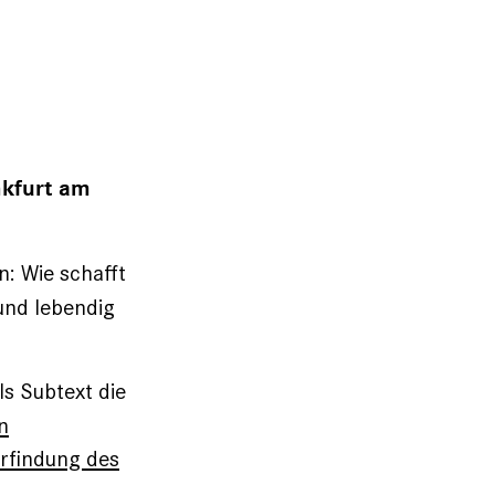
nkfurt am
n: Wie schafft
und lebendig
s Subtext die
n
Erfindung des