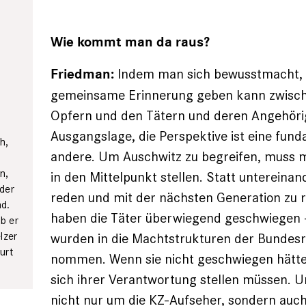
Wie kommt man da raus?
Indem man sich bewusstmacht, 
Friedman:
gemeinsame Erinnerung geben kann zwisch
Opfern und den Tätern und deren Angehöri
Ausgangslage, die Perspektive ist eine fun
h,
andere. Um Auschwitz zu begreifen, muss m
n
n,
in den Mittelpunkt stellen. Statt untereina
nder
reden und mit der nächsten Generation zu r
nd.
haben die Täter überwiegend geschwiegen –
b er
lzer
wurden in die Machtstrukturen der Bundesr
urt
nommen. Wenn sie nicht geschwiegen hätten
sich ihrer Verantwortung stellen müssen. U
nicht nur um die KZ-Aufseher, sondern au