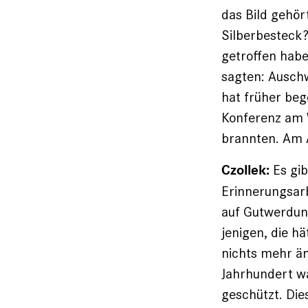
das Bild gehö
Silberbesteck?
getroffen hab
sagten: Auschw
hat früher beg
Konferenz am 
brannten. Am A
Es gib
Czollek:
Erinnerungsarb
auf Gutwerdung.
jenigen, die h
nichts mehr än
Jahrhundert wa
geschützt. Di