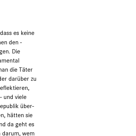
dass es keine
en den ­
gen. Die
damental
an die Täter
nder darüber zu
eflektieren,
 und viele
epublik über­
, hätten sie
nd da geht es
ch darum, wem