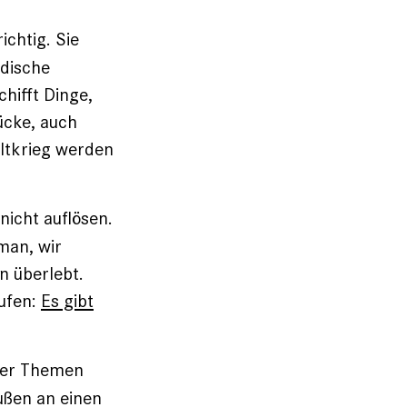
ichtig. Sie
üdische
hifft Dinge,
ücke, auch
ltkrieg werden
nicht auflösen.
man, wir
n überlebt.
rufen:
Es gibt
 der Themen
ußen an einen