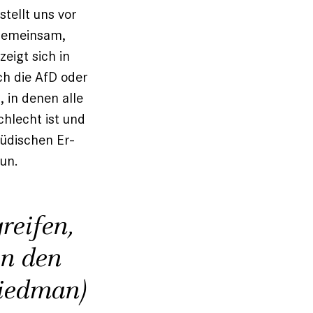
tellt uns vor
 gemeinsam,
zeigt sich in
ch die AfD oder
 in denen alle
chlecht ist und
jüdischen Er­
un.
reifen,
in den
riedman)