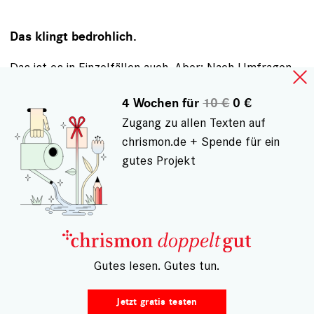
Das klingt bedrohlich.
Das ist es in Einzelfällen auch. Aber: Nach Umfragen
sind zwei Drittel der Menschen in Deutschland
4 Wochen für
10 €
0 €
zufrieden mit der Reaktion der Politik auf die
Zugang zu allen Texten auf
Pandemie. Verschwörungsschwurbler wird es immer
chrismon.de + Spende für ein
geben, aber sie sprechen nicht für die Mehrheit, auch
gutes Projekt
nicht für die schweigende Mehrheit. Wir dürfen uns
von den Radikalen nicht den Diskurs aufdrücken
lassen. Es gibt ja zum Beispiel auch die
Protestbewegung Fridays for Future, die für ein
wissenschaftlich nachvollziehbares Anliegen
protestiert, gegen den Klimawandel. Die verhalten sich
– Gutes lesen. Gutes tun.
vernünftig, die verbreiten keine Verschwörungsmythen
und verzichten derzeit auf Großdemonstrationen - und
Jetzt gratis testen
das Ergebnis ist, dass sie medial kaum noch