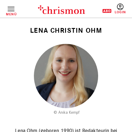
Direkt
zum
Inhalt
MENÜ
BENUTZERM
LENA CHRISTIN OHM
Pfadnavigation
Anika Kempf
Lena Ohm (geboren 1990) ist Redakteurin bei