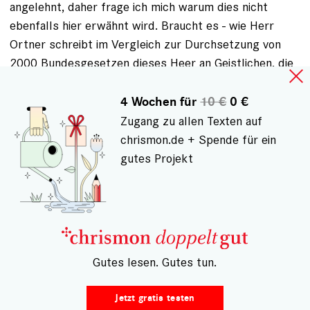
angelehnt, daher frage ich mich warum dies nicht
ebenfalls hier erwähnt wird. Braucht es - wie Herr
Ortner schreibt im Vergleich zur Durchsetzung von
2000 Bundesgesetzen dieses Heer an Geistlichen, die
von unserer Kirchensteuer nach Beamtensold leben,
um die 12 Gebote zu befolgen? Kein Wort hierzu? Wo
4 Wochen für
10 €
0 €
ist das Streikrecht der Kirchenangestellten?
Zugang zu allen Texten auf
Im letzten Absatz wechselt das Thema auf die
chrismon.de + Spende für ein
Pension. davor beschreibt er jedoch zutreffend, dass
gutes Projekt
ein Beamter während seiner Laufbahn Einschränkungen
akzeptiert. daher kann ich die polemische
Überspitzung Ihres Autors Herrn Ortner wenig
verstehen, da ich die Definition - was allein hoheitliche
Aufgaben sind -ausbleibt. Dies auf Zoll, Richter und
– Gutes lesen. Gutes tun.
Polizei zu beschränken ist nahezu lächerlich und Ihrer
meistens sehr reflektierten Artikel nicht angemessen.
Jetzt gratis testen
Die Webseite https://www.ekhn.de/ueber-