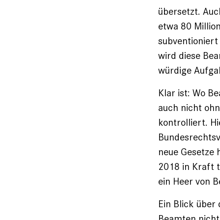
übersetzt. Auc
etwa 80 Millio
subventio­nier
wird ­diese Be
würdige Aufg
Klar ist: Wo B
auch nicht ohn
kontrolliert. 
Bundesrechtsv
neue Gesetze h
2018 in Kraft t
ein Heer von 
Ein Blick über
Beamten nicht