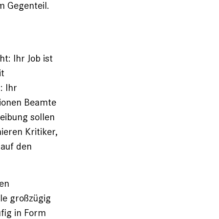
m Gegenteil.
: Ihr Job ist
it
: Ihr
llionen Beamte
reibung sollen
eren Kritiker,
 auf den
len
le großzügig
fig in Form