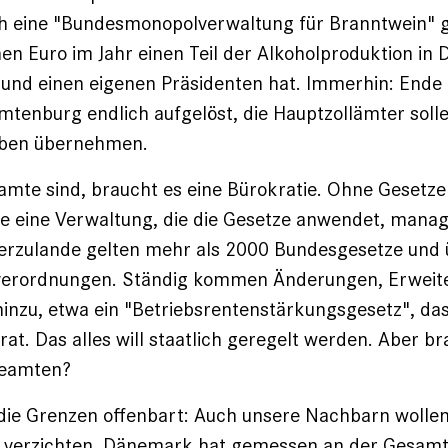
h eine "Bundesmonopolverwaltung für Branntwein" gi
nen Euro im Jahr einen Teil der Alkohol­produktion in
t und einen eigenen Präsidenten hat. Immerhin: Ende
amtenburg endlich aufgelöst, die Hauptzollämter soll
aben übernehmen.
eamte sind, braucht es eine Bürokratie. Ohne Gesetze 
e eine Verwaltung, die die Gesetze anwendet, mana
Hierzulande gelten mehr als 2000 Bundesgesetze und
erordnungen. Ständig kommen Änderungen, Erweit
inzu, etwa ein ­"Betriebsrentenstärkungsgesetz", da
rat. Das alles will staatlich geregelt werden. Aber b
Beamten?
 die Grenzen offen­bart: Auch unsere Nachbarn wollen
 verzichten. Dänemark hat gemessen an der Gesamt