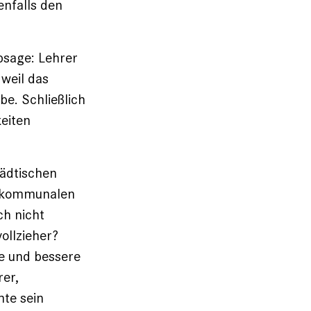
enfalls den
bsage: Lehrer
 weil das
e. Schließlich
eiten
tädtischen
 kommuna­len
ch nicht
oll­zieher?
ze und bessere
rer,
mte sein