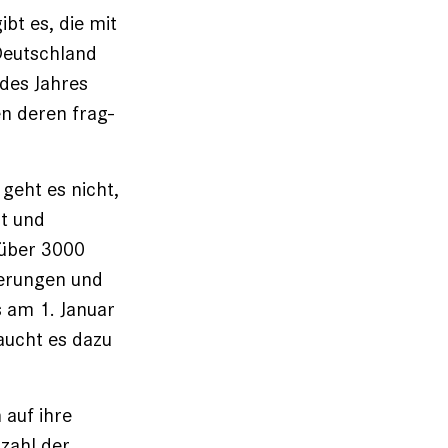
bt es, die mit
 Deutschland
 des Jahres
en deren frag­
geht es nicht,
gt und
 über 3000
erungen und
s am 1. Januar
raucht es dazu
 auf ihre
zahl der