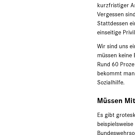
kurzfristiger 
Vergessen sind
Stattdessen ei
einseitige Pri
Wir sind uns ei
müssen keine B
Rund 60 Prozen
bekommt man z
Sozialhilfe.
Müssen ­Mi
Es gibt grotes
beispielsweis
Bundeswehrsol