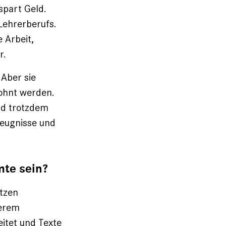
spart Geld.
Lehrerberufs.
 Arbeit,
r.
 Aber sie
lohnt werden.
nd trotzdem
zeugnisse und
mte sein?
itzen
derem
itet und Texte