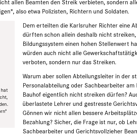
cht allen Beamten den Streik verbieten, sondern all
igen", also etwa Polizisten, Richtern und Soldaten.
Dem erteilten die Karlsruher Richter eine A
dürften schon allein deshalb nicht streiken,
Bildungssystem einen hohen Stellenwert hab
würden auch nicht alle Gewerkschaftstätigk
verboten, sondern nur das Streiken.
Warum aber sollen Abteilungs­leiter in der s
Personalab­teilung oder Sachbearbeiter am
 hat
Bauhof eigentlich nicht streiken ­dürfen? Au
cht,
überlastete ­Lehrer und gestresste Gerichtsv
den.
orn"
Gönnen wir nicht allen bessere ­Ar­beitsplät
Bezahlung? Sicher, die Frage ist nur, ob Leh
Sachbearbeiter und Gerichtsvoll­zieher Bea