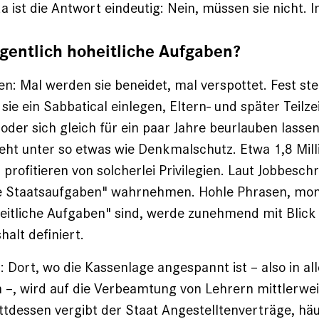
 ist die Antwort eindeutig: Nein, müssen sie nicht. I
gentlich hoheitliche Aufgaben?
: Mal werden sie beneidet, mal verspottet. Fest steht
 sie ein Sabbatical einlegen, Eltern- und später Teilze
der sich gleich für ein paar Jahre beurlauben lassen
teht unter so etwas wie Denkmalschutz. Etwa 1,8 Mi
profitieren von solcherlei Privilegien. Laut Jobbesch
he Staatsaufgaben" wahrnehmen. Hohle ­Phrasen, moni
eitliche Aufgaben" sind, werde zunehmend mit Blick
alt definiert.
: Dort, wo die Kassenlage angespannt ist – also in al
–, wird auf die Verbeamtung von Lehrern mittlerwei
attdessen vergibt der Staat Angestelltenverträge, häu