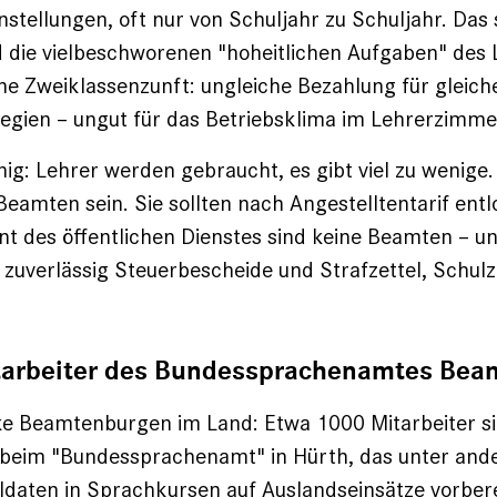
Anstellungen, oft nur von Schuljahr zu Schuljahr. Das 
 die vielbeschworenen "hoheitlichen Aufgaben" des 
ne Zweiklassenzunft: ungleiche Bezahlung für gleiche
vilegien – ungut für das Betriebsklima im Lehrerzimme
nig: Lehrer werden gebraucht, es gibt viel zu wenige.
eamten sein. Sie sollten nach Angestelltentarif ent
t des öffentlichen Dienstes sind keine Beamten – u
uverlässig Steuerbescheide und Strafzettel, Schul
tarbeiter des Bundes­sprachen­amtes Bea
ke Beamtenburgen im Land: Etwa 1000 Mitarbeiter s
e beim "Bundessprachenamt" in Hürth, das unter an
daten in Sprachkursen auf Auslandseinsätze vorbere