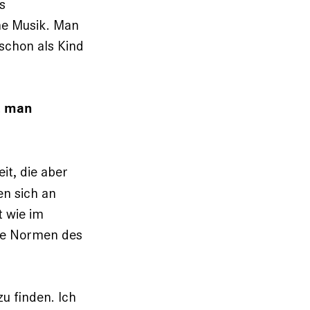
s
che Musik. Man
 schon als Kind
t man
it, die aber
en sich an
t wie im
die Normen des
u finden. Ich