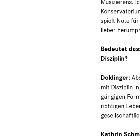
Musizierens. I
Konservatorium
spielt Note fü
lieber herumpr
Bedeutet das
Disziplin?
Abs
Doldinger:
mit Disziplin i
gängigen Forme
richtigen Lebe
gesellschaftli
Kathrin Schm