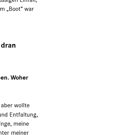
um „Boot“ war
 dran
ben. Woher
 aber wollte
nd Entfaltung,
 Inge, meine
inter meiner