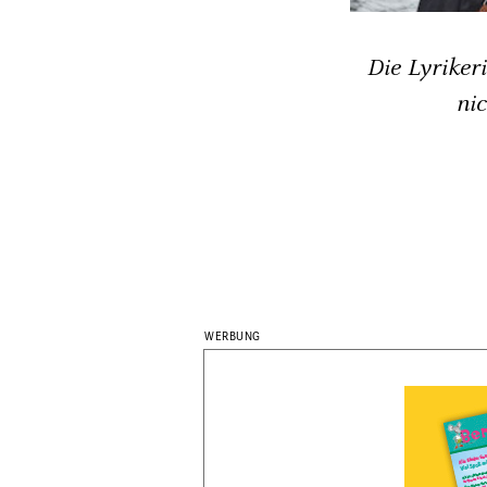
Die Lyriker
ni