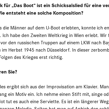
 für „Das Boot“ ist ein Schicksalslied für eine ve
ie entsteht eine solche Komposition?
 die Männer auf dem U-Boot erlebten, konnte ich e
. Ich habe den Zweiten Weltkrieg in Wien erlebt. Wir 
 vor den russischen Truppen auf einem LKW nach Ba
s im Herbst 1945 nach Düsseldorf. In dieser zerbom
Folgen des Krieges erst richtig.
en Sie?
les ergibt sich aus der Improvisation am Klavier. Man
g ein Motiv ein. Ich nehme einen Stift mit, singe ode
Not tut es auch eine Serviette. Es ist ein längerer We
 ganzen Melodie. Selten hat man auf Anhieb den schlü