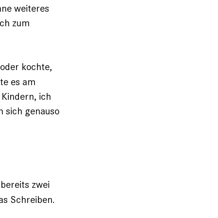
hne weiteres
ich zum
 oder kochte,
hte es am
 Kindern, ich
n sich ge­nauso
 bereits zwei
as Schreiben.