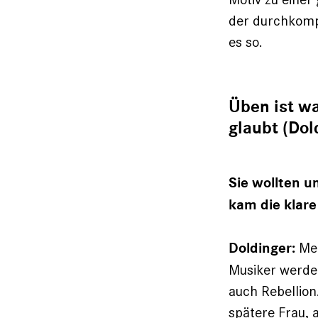
der durchkompo
es so.
Üben ist w
glaubt (Dol
Sie wollten 
kam die klare
Mei
Doldinger:
Musiker werde
auch Rebellion.
spätere Frau, 