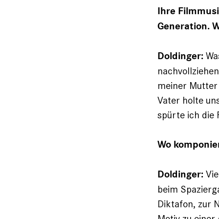
Ihre Filmmusik
Generation. W
Was
Doldinger:
nachvollziehen
meiner Mutter
Vater holte un
spürte ich die 
Wo komponier
Vie
Doldinger:
beim Spaziergan
Diktafon, zur 
Motiv zu einer