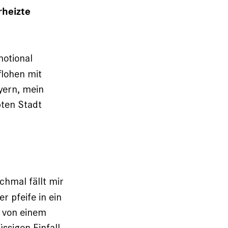
rheizte
motional
flohen mit
yern, mein
bten Stadt
chmal fällt mir
r pfeife in ein
g von einem
ssigen Einfall,