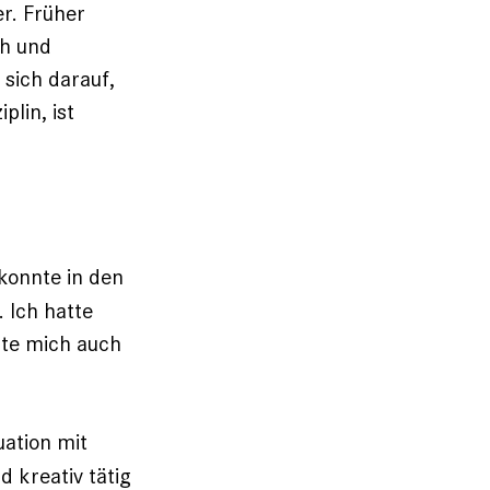
er. Früher
ch und
 sich darauf,
plin, ist
konnte in den
 Ich hatte
hlte mich auch
ation mit
d kreativ tätig