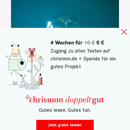
4 Wochen für
10 €
0 €
Zugang zu allen Texten auf
chrismon.de + Spende für ein
gutes Projekt
AUFHÖREN UND WEITERKOMMEN
Wie kann ich loslassen?
Altes verabschieden, Neues
– Gutes lesen. Gutes tun.
beginnen: Veränderungscoach
Marina Schakarian zeigt auf, wie
Jetzt gratis testen
sich durch bewusstes Beenden und