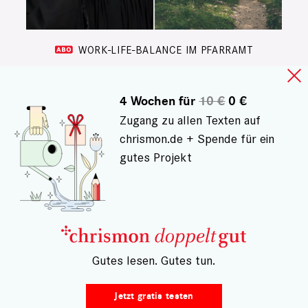
WORK-LIFE-BALANCE IM PFARRAMT
Dürfen Pfarrerinnen
Feierabend machen?
4 Wochen für
10 €
0 €
Zugang zu allen Texten auf
Pfarrpersonen sind jederzeit
chrismon.de + Spende für ein
ansprechbar, oder? Pfarrerin
gutes Projekt
Elisabeth Lang macht es anders,
sie trennt Berufliches und Privates
- und geht zum Abschalten in
katholische Gottesdienste
Sonja Ruf
6
– Gutes lesen. Gutes tun.
Jetzt gratis testen