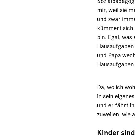
Sozialpädagoge
mir, weil sie m
und zwar imme
kümmert sich n
bin. Egal, was
Hausaufgaben h
und Papa wech
Hausaufgaben 
Da, wo ich wo
in sein eigene
und er fährt in
zuweilen, wie a
Kinder sin