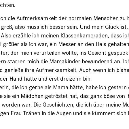
chten.
 ich die Aufmerksamkeit der normalen Menschen zu
 groß, also muss ich besser sein. Und mein Glück ist,
. Also er­zähle ich meinen Klassenkameraden, dass i
el größer als ich war, ein Messer an den Hals gehalte
er, der mich verurteilen wollte, ins Gesicht gespuck
rn starren mich die Mamakinder bewundernd an. Ich
d genieße ihre Aufmerksamkeit. Auch wenn ich bishe
der Hand hatte und erst dreizehn bin.
erin, die ich gerne als Mama hätte, habe ich ges­tern
e sie ein Mädchen getröstet hat, das ganz böse von
worden war. Die Geschichten, die ich über meine Mu
ngen Frau Tränen in die Augen und sie kümmert sich