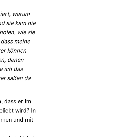
piert, warum
d sie kam nie
olen, wie sie
 dass ­meine
ter können
en, denen
e ich das
mer saßen da
, dass er im
eliebt wird? In
mmen und mit