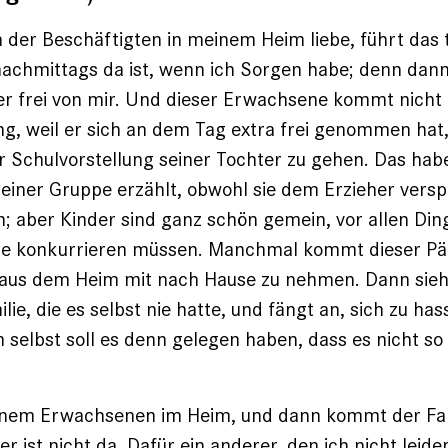
 der Beschäftigten in meinem Heim liebe, führt das 
nachmittags da ist, wenn ich Sorgen habe; denn dann
r frei von mir. Und dieser Erwachsene kommt nicht
g, weil er sich an dem Tag extra frei genommen hat
r Schulvorstellung seiner Tochter zu gehen. Das hab
iner Gruppe erzählt, obwohl sie dem Erzieher versp
n; aber Kinder sind ganz schön gemein, vor allen Din
 konkurrieren müssen. Manchmal kommt dieser Päd
 aus dem Heim mit nach Hause zu nehmen. Dann sieht
lie, die es selbst nie hatte, und fängt an, sich zu ha
selbst soll es denn gelegen haben, dass es nicht so 
inem Erwachsenen im Heim, und dann kommt der Fall
r ist nicht da. Dafür ein anderer, den ich nicht leide