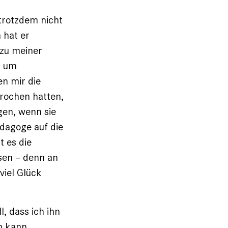
trotzdem nicht
 hat er
 zu meiner
, um
en mir die
rochen hatten,
gen, wenn sie
agoge auf die
 es die
ssen – denn an
viel Glück
, dass ich ihn
n kann.