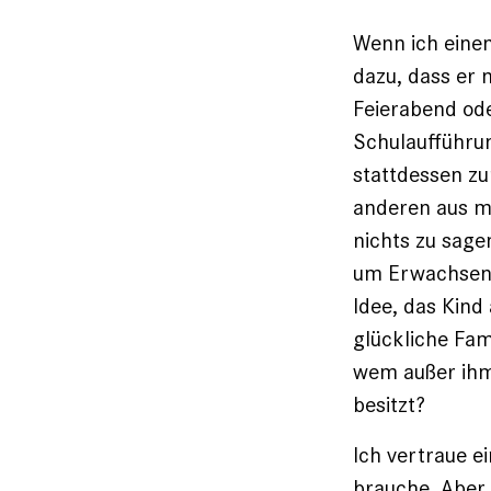
Wenn ich einen
dazu, dass er 
Feierabend ode
Schulaufführun
stattdessen zu
anderen aus me
nichts zu sage
um Erwachsene
Idee, das Kind
glückliche Fami
wem außer ihm 
besitzt?
Ich vertraue e
brauche. Aber e