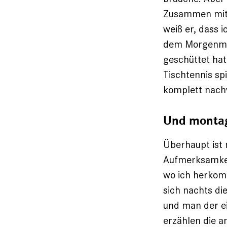
Zusammen mit 
weiß er, dass i
dem Morgenmuf
geschüttet hat
Tischtennis spi
komplett nachv
Und montag
Überhaupt ist
Aufmerksamkeit
wo ich herkomm
sich nachts die
und man der e
erzählen die 