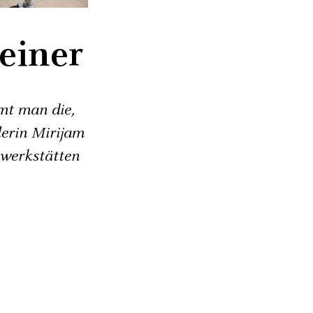
einer
mt man die,
lerin Mirijam
bwerkstätten