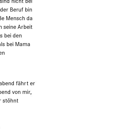
ind nicht bei
 der Beruf bin
oße Mensch da
h seine Arbeit
s bei den
 als bei Mama
en
abend fährt er
bend von mir,
r stöhnt
n