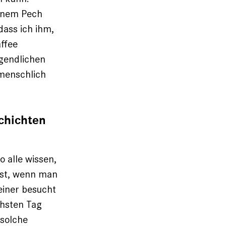
inem Pech
dass ich ihm,
ffee
ugendlichen
r menschlich
schichten
 alle wissen,
 ist, wenn man
keiner besucht
chsten Tag
 solche