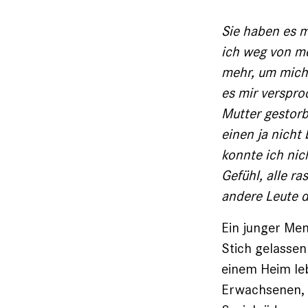
Sie haben es m
ich weg von me
mehr, um mich 
es mir verspro
Mutter gestorb
einen ja nich
konnte ich nich
Gefühl, alle r
andere Leute d
Ein junger Men
Stich gelassen 
einem Heim le
Erwachsenen, d