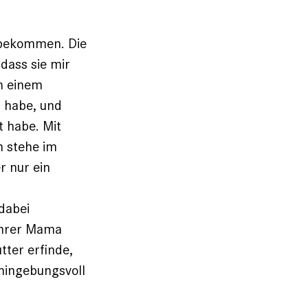
 bekommen. Die
 dass sie mir
ch einem
n habe, und
t habe. Mit
 stehe im
r nur ein
 dabei
 ihrer Mama
tter erfinde,
 hingebungsvoll