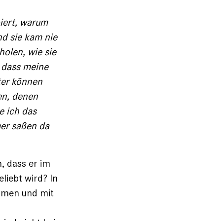
piert, warum
d sie kam nie
olen, wie sie
 dass ­meine
ter können
en, denen
e ich das
mer saßen da
, dass er im
eliebt wird? In
mmen und mit