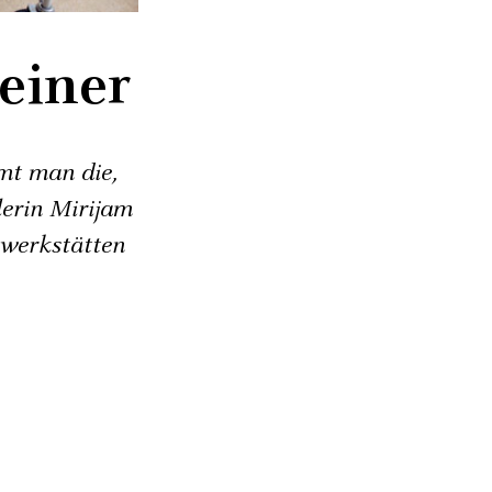
einer
mt man die,
lerin Mirijam
bwerkstätten