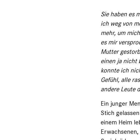
Sie haben es m
ich weg von me
mehr, um mich 
es mir verspro
Mutter gestorb
einen ja nich
konnte ich nich
Gefühl, alle r
andere Leute d
Ein junger Men
Stich gelassen 
einem Heim le
Erwachsenen, d