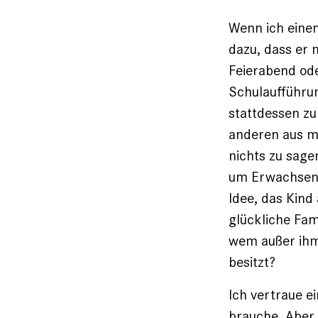
Wenn ich einen
dazu, dass er 
Feierabend ode
Schulaufführun
stattdessen zu
anderen aus me
nichts zu sage
um Erwachsene
Idee, das Kind
glückliche Fami
wem außer ihm 
besitzt?
Ich vertraue e
brauche. Aber e