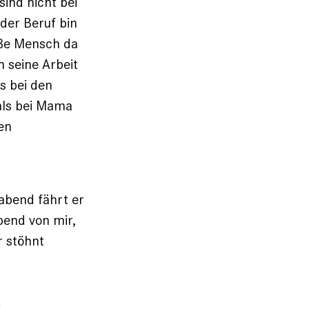
ind nicht bei
 der Beruf bin
oße Mensch da
h seine Arbeit
s bei den
 als bei Mama
en
abend fährt er
bend von mir,
r stöhnt
n