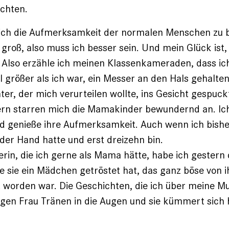
chten.
 ich die Aufmerksamkeit der normalen Menschen zu
 groß, also muss ich besser sein. Und mein Glück ist,
. Also er­zähle ich meinen Klassenkameraden, dass i
el größer als ich war, ein Messer an den Hals gehalte
er, der mich verurteilen wollte, ins Gesicht gespuck
rn starren mich die Mamakinder bewundernd an. Ich
d genieße ihre Aufmerksamkeit. Auch wenn ich bishe
der Hand hatte und erst dreizehn bin.
erin, die ich gerne als Mama hätte, habe ich ges­tern
e sie ein Mädchen getröstet hat, das ganz böse von
worden war. Die Geschichten, die ich über meine Mu
ngen Frau Tränen in die Augen und sie kümmert sich