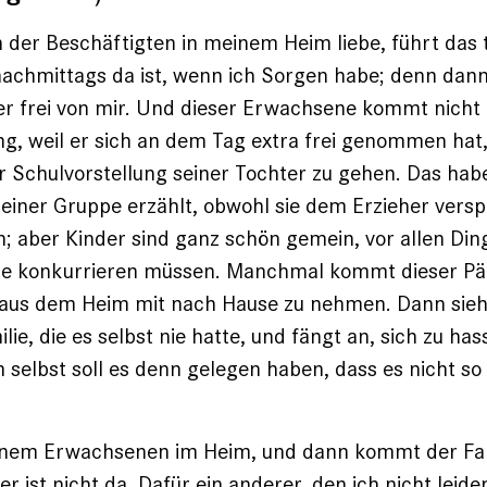
 der Beschäftigten in meinem Heim liebe, führt das 
nachmittags da ist, wenn ich Sorgen habe; denn dann
r frei von mir. Und dieser Erwachsene kommt nicht
g, weil er sich an dem Tag extra frei genommen hat
r Schulvorstellung seiner Tochter zu gehen. Das hab
iner Gruppe erzählt, obwohl sie dem Erzieher versp
n; aber Kinder sind ganz schön gemein, vor allen Din
 konkurrieren müssen. Manchmal kommt dieser Päd
 aus dem Heim mit nach Hause zu nehmen. Dann sieht
lie, die es selbst nie hatte, und fängt an, sich zu ha
selbst soll es denn gelegen haben, dass es nicht so 
inem Erwachsenen im Heim, und dann kommt der Fall
r ist nicht da. Dafür ein anderer, den ich nicht leide