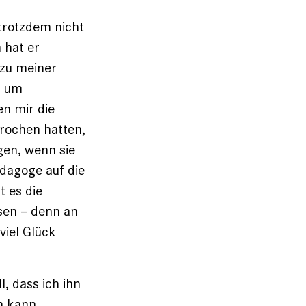
trotzdem nicht
 hat er
 zu meiner
, um
en mir die
rochen hatten,
gen, wenn sie
agoge auf die
 es die
ssen – denn an
viel Glück
, dass ich ihn
n kann.