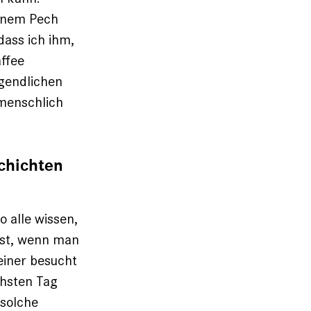
inem Pech
dass ich ihm,
ffee
ugendlichen
r menschlich
schichten
 alle wissen,
 ist, wenn man
keiner besucht
chsten Tag
 solche