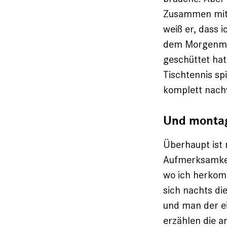
Zusammen mit 
weiß er, dass i
dem Morgenmuf
geschüttet hat
Tischtennis spi
komplett nachv
Und montag
Überhaupt ist
Aufmerksamkeit
wo ich herkomm
sich nachts die
und man der e
erzählen die 