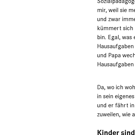
Sozialpädagoge
mir, weil sie m
und zwar imme
kümmert sich n
bin. Egal, was
Hausaufgaben h
und Papa wech
Hausaufgaben 
Da, wo ich wo
in sein eigene
und er fährt in
zuweilen, wie a
Kinder sin