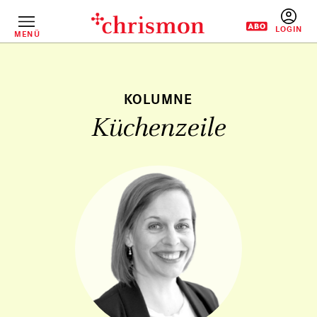
Direkt
zum
Inhalt
MENÜ
BENUTZERM
Küchenzeile