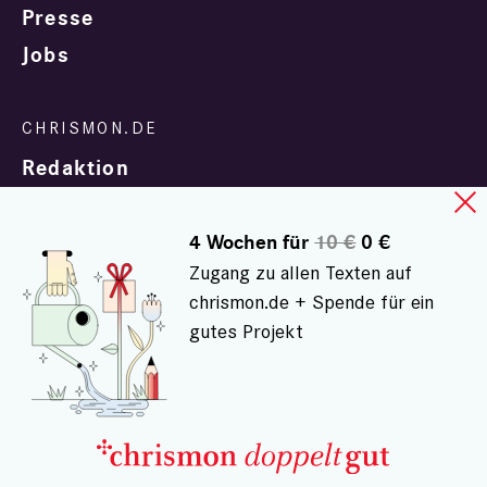
Presse
Jobs
Redaktion
4 Wochen für
10 €
0 €
Zugang zu allen Texten auf
chrismon.de + Spende für ein
gutes Projekt
In Zusammenarbeit mit
evangelisch.de
© chrismon.de 2001 - 2026
Alle Rechte vorbehalten.