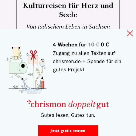
Kulturreisen für Herz und
Seele
Von jüdischem Leben in Sachsen
über indigene Perspektiven auf
Amazonien bis zu großen
4 Wochen für
10 €
0 €
Musikfestivals und besonderen
Zugang zu allen Texten auf
Kulturreisen: Diese Tipps laden dazu
chrismon.de + Spende für ein
ein, Kultur bewusst zu erleben – nah
gutes Projekt
und fern, neugierig und offen.
– Gutes lesen. Gutes tun.
Jetzt gratis testen