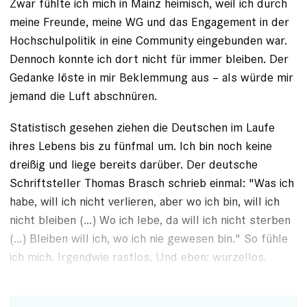
Zwar fühlte ich mich in Mainz heimisch, weil ich durch
meine Freunde,
meine WG
und das Engagement in der
Hochschulpolitik in eine Community eingebunden war.
Dennoch konnte ich dort nicht für immer bleiben. Der
Gedanke löste in mir Beklemmung aus – als würde mir
jemand die Luft abschnüren.
Statistisch gesehen ziehen die Deutschen im Laufe
ihres Lebens bis zu fünfmal um. Ich bin noch keine
dreißig und liege bereits darüber. Der deutsche
Schriftsteller Thomas Brasch schrieb einmal: "Was ich
habe, will ich nicht verlieren, aber wo ich bin, will ich
nicht bleiben (…) Wo ich lebe, da will ich nicht sterben
(…) Bleiben will ich, wo ich nie gewesen bin." So fühle
ich mich.
Irgendwie rastlos. Und eben: wurzellos.
Woher kommt das?
Ist das vielleicht vererbt?