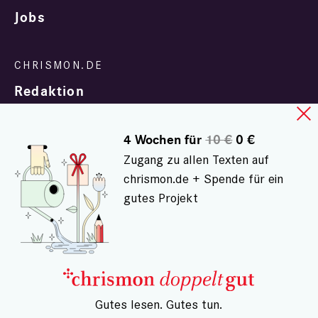
Jobs
Redaktion
4 Wochen für
10 €
0 €
Zugang zu allen Texten auf
chrismon.de + Spende für ein
gutes Projekt
In Zusammenarbeit mit
evangelisch.de
© chrismon.de 2001 - 2026
Alle Rechte vorbehalten.
– Gutes lesen. Gutes tun.