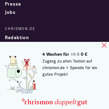
Presse
Jobs
Redaktion
4 Wochen für
10 €
0 €
Zugang zu allen Texten auf
chrismon.de + Spende für ein
gutes Projekt
In Zusammenarbeit mit
evangelisch.de
© chrismon.de 2001 - 2026
Alle Rechte vorbehalten.