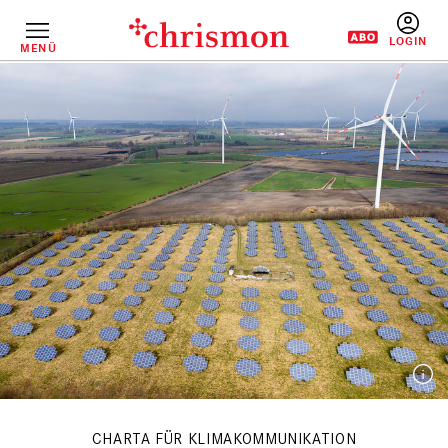
Direkt
zum
Inhalt
MENÜ
BENUTZERM
CHARTA FÜR KLIMAKOMMUNIKATION