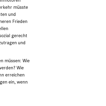
nzinmotoren
verkehr müsste
sten und
nneren Frieden
ellen
sozial gerecht
zu­tragen und
gen müssen: Wie
 werden? Wie
hn erreichen
ngen ein, wenn