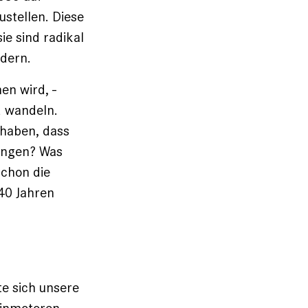
stellen. Diese
ie sind ­radikal
dern.
n wird, ­
d wandeln.
 haben, dass
angen? Was
schon die
 40 Jahren
e sich unsere