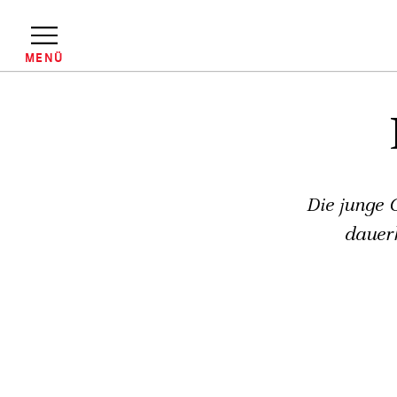
Direkt
zum
Inhalt
MENÜ
Pfadnavigation
Die junge 
dauerh