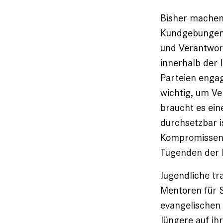
Bisher machen
Kundgebungen f
und Ver­antwor
innerhalb der 
Parteien engag
wichtig, um V
braucht es ein
durchsetzbar i
Kompromissen, 
Tugenden der 
Jugendliche tr
Mentoren für Sc
evangelischen 
Jüngere auf ih