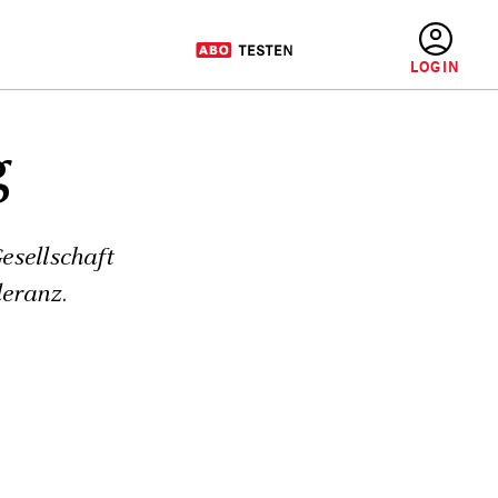
BENUTZERMENÜ
g
esellschaft
leranz.