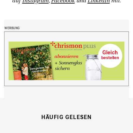
auf
Instagram
,
Facebook
und
LinkedIn
mit.
HÄUFIG GELESEN