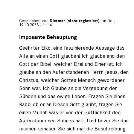
Gespeichert von
Dietmar (nicht registriert)
am Do.,
19.10.2023 - 11:16
Antwort
auf
Imposante Behauptung
von
Geehrter Eiko, eine faszinierende Aussage das
Eiko
(nicht
Alle an einen Gott glauben! Ich glaube and den
registriert)
Gott der Bibel, welcher Drei und Einer ist. Ich
glaube an den Auferstandenen Herrn Jesus, den
Christus, welcher Gottes Mensch gewordener
Sohn war. Ich Glaube an die Vergebung der
Sünden und das ewige Leben. Fragen Sie einen
Rabbi ob er an Diesen Gott glaubt, fragen Sie
einen Mullah was er von der Göttlichkeit des
Auferstandenen Sohnes hält. Und bevor Sie das
machen schauen Sie sich mal die Beschreibung