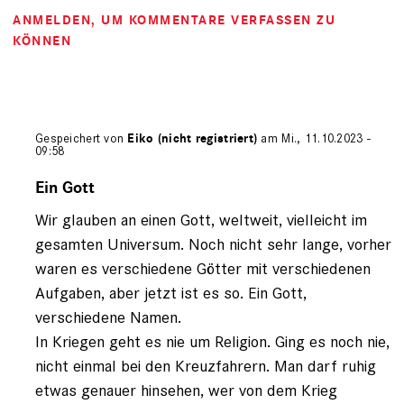
ANMELDEN
, UM KOMMENTARE VERFASSEN ZU
KÖNNEN
Gespeichert von
Eiko (nicht registriert)
am Mi., 11.10.2023 -
09:58
Antwort
auf
Ein Gott
von
Wir glauben an einen Gott, weltweit, vielleicht im
Wolfgang
(nicht
gesamten Universum. Noch nicht sehr lange, vorher
registriert)
waren es verschiedene Götter mit verschiedenen
Aufgaben, aber jetzt ist es so. Ein Gott,
verschiedene Namen.
In Kriegen geht es nie um Religion. Ging es noch nie,
nicht einmal bei den Kreuzfahrern. Man darf ruhig
etwas genauer hinsehen, wer von dem Krieg