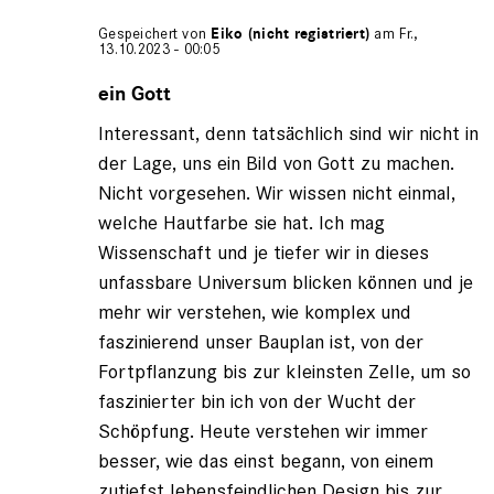
Gespeichert von
Eiko (nicht registriert)
am Fr.,
13.10.2023 - 00:05
Antwort
auf
ein Gott
von
Interessant, denn tatsächlich sind wir nicht in
wolfgang
(nicht
der Lage, uns ein Bild von Gott zu machen.
registriert)
Nicht vorgesehen. Wir wissen nicht einmal,
welche Hautfarbe sie hat. Ich mag
Wissenschaft und je tiefer wir in dieses
unfassbare Universum blicken können und je
mehr wir verstehen, wie komplex und
faszinierend unser Bauplan ist, von der
Fortpflanzung bis zur kleinsten Zelle, um so
faszinierter bin ich von der Wucht der
Schöpfung. Heute verstehen wir immer
besser, wie das einst begann, von einem
zutiefst lebensfeindlichen Design bis zur