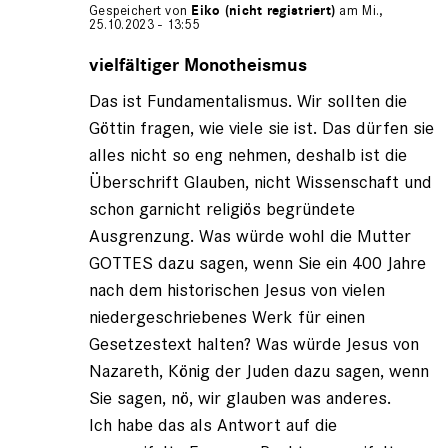
Gespeichert von
Eiko (nicht registriert)
am Mi.,
25.10.2023 - 13:55
Antwort
auf
vielfältiger Monotheismus
von
Das ist Fundamentalismus. Wir sollten die
Dietmar
(nicht
Göttin fragen, wie viele sie ist. Das dürfen sie
registriert)
alles nicht so eng nehmen, deshalb ist die
Überschrift Glauben, nicht Wissenschaft und
schon garnicht religiös begründete
Ausgrenzung. Was würde wohl die Mutter
GOTTES dazu sagen, wenn Sie ein 400 Jahre
nach dem historischen Jesus von vielen
niedergeschriebenes Werk für einen
Gesetzestext halten? Was würde Jesus von
Nazareth, König der Juden dazu sagen, wenn
Sie sagen, nö, wir glauben was anderes.
Ich habe das als Antwort auf die