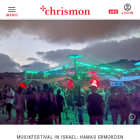
Direkt
zum
Inhalt
MENÜ
BENUTZERM
MUSIKFESTIVAL IN ISRAEL: HAMAS ERMORDEN