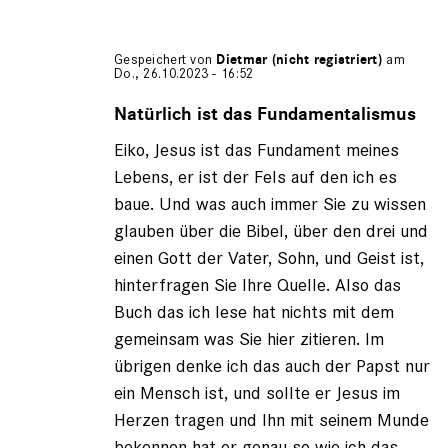
Gespeichert von
Dietmar (nicht registriert)
am
Do., 26.10.2023 - 16:52
Antwort
auf
Natürlich ist das Fundamentalismus
von
Eiko, Jesus ist das Fundament meines
Eiko
(nicht
Lebens, er ist der Fels auf den ich es
registriert)
baue. Und was auch immer Sie zu wissen
glauben über die Bibel, über den drei und
einen Gott der Vater, Sohn, und Geist ist,
hinterfragen Sie Ihre Quelle. Also das
Buch das ich lese hat nichts mit dem
gemeinsam was Sie hier zitieren. Im
übrigen denke ich das auch der Papst nur
ein Mensch ist, und sollte er Jesus im
Herzen tragen und Ihn mit seinem Munde
bekennen hat er genau so wie ich das