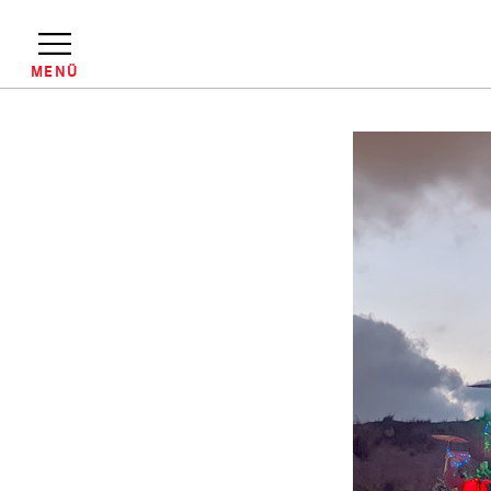
Direkt
zum
Inhalt
MENÜ
Pfadnavigation