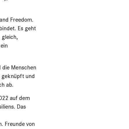
e and Freedom.
indet. Es geht
 gleich,
ein
d die Menschen
l geknüpft und
ch ab.
2022 auf dem
iliens. Das
. Freunde von