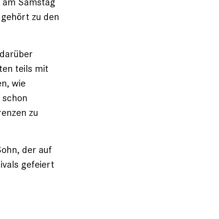
ir am Samstag
 gehört zu den
 darüber
ten teils mit
n, wie
s schon
renzen zu
Sohn, der auf
vals gefeiert