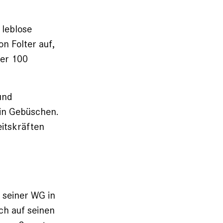
 leblose
n Folter auf,
ber 100
und
 in Gebüschen.
itskräften
 seiner WG in
ch auf seinen