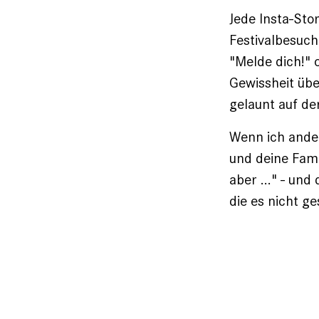
Jede Insta-Sto
Festivalbesuch
"Melde dich!" 
Gewissheit übe
gelaunt auf de
Wenn ich ander
und deine Fami
aber ..." - un
die es nicht g