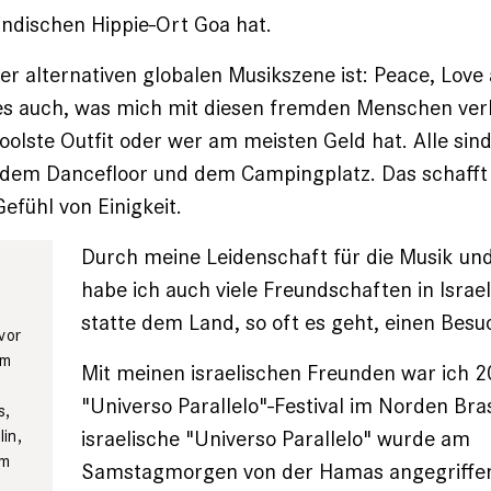
ndischen Hippie-Ort Goa hat.
er alternativen globalen Musikszene ist: Peace, Lov
es auch, was mich mit diesen fremden Menschen verb
oolste Outfit oder wer am meisten Geld hat. Alle sind
 dem Dancefloor und dem Campingplatz. Das schafft 
fühl von Einigkeit.
Durch meine Leidenschaft für die Musik un
habe ich auch viele Freundschaften in Israe
statte dem Land, so oft es geht, einen Besu
vor
em
Mit meinen israelischen Freunden war ich 
n
"Universo Parallelo"-Festival im Norden Bras
s,
israelische "Universo Parallelo" wurde am
in,
Am
Samstagmorgen von der Hamas angegriffen