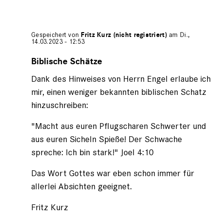
Gespeichert von
Fritz Kurz (nicht registriert)
am Di.,
14.03.2023 - 12:53
Antwort
auf
Biblische Schätze
von
Dank des Hinweises von Herrn Engel erlaube ich
Gerhard
(nicht
mir, einen weniger bekannten biblischen Schatz
registriert)
hinzuschreiben:
"Macht aus euren Pflugscharen Schwerter und
aus euren Sicheln Spieße! Der Schwache
spreche: Ich bin stark!" Joel 4:10
Das Wort Gottes war eben schon immer für
allerlei Absichten geeignet.
Fritz Kurz