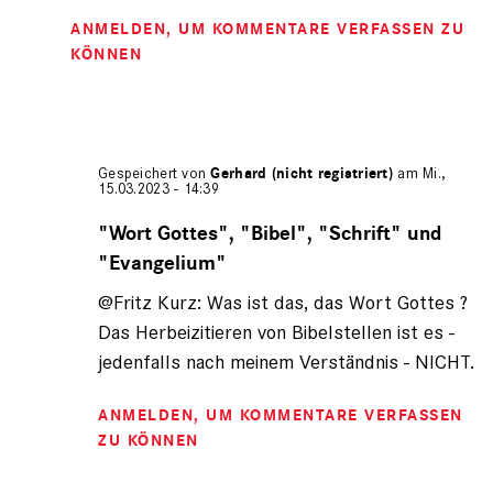
ANMELDEN
, UM KOMMENTARE VERFASSEN ZU
KÖNNEN
Gespeichert von
Gerhard (nicht registriert)
am Mi.,
15.03.2023 - 14:39
Antwort
auf
"Wort Gottes", "Bibel", "Schrift" und
von
"Evangelium"
Fritz
Kurz
@Fritz Kurz: Was ist das, das Wort Gottes ?
(nicht
Das Herbeizitieren von Bibelstellen ist es -
registriert)
jedenfalls nach meinem Verständnis - NICHT.
ANMELDEN
, UM KOMMENTARE VERFASSEN
ZU KÖNNEN