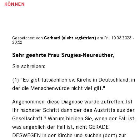
KÖNNEN
Gespeichert von
Gerhard (nicht registriert)
am Fr., 10.03.2023 -
20:52
Antwort
auf
Sehr geehrte Frau Srugies-Neureuther,
von
Sie schreiben:
Andrea
Srugies…
(nicht
(1) "Es gibt tatsächlich ev. Kirche in Deutschland, in
registriert)
der die Menschenwürde nicht viel gilt."
Angenommen, diese Diagnose würde zutreffen: Ist
Ihr nächster Schritt dann der des Austritts aus der
Gesellschaft ? Warum bleiben Sie, wenn der Fall ist,
was angeblich der Fall ist, nicht GERADE
DESWEGEN in der Kirche und suchen (dort) zur