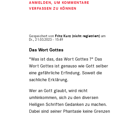
ANMELDEN
, UM KOMMENTARE
VERFASSEN ZU KÖNNEN
Gespeichert von
Fritz Kurz (nicht registriert)
am
Di., 21.03.2023 - 15:49
Antwort
auf
Das Wort Gottes
von
"Was ist das, das Wort Gottes ?" Das
Gerhard
(nicht
Wort Gottes ist genauso wie Gott selber
registriert)
eine gefährliche Erfindung. Soweit die
sachliche Erklärung.
Wer an Gott glaubt, wird nicht
umhinkommen, sich zu den diversen
Heiligen Schriften Gedanken zu machen.
Dabei sind seiner Phantasie keine Grenzen