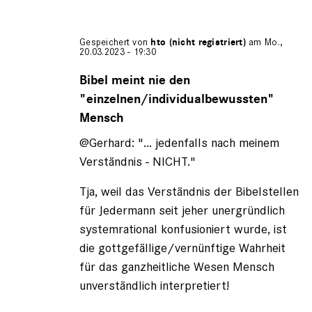
Gespeichert von
hto (nicht registriert)
am Mo.,
20.03.2023 - 19:30
Antwort
auf
Bibel meint nie den
von
"einzelnen/individualbewussten"
Gerhard
Mensch
(nicht
registriert)
@Gerhard: "... jedenfalls nach meinem
Verständnis - NICHT."
Tja, weil das Verständnis der Bibelstellen
für Jedermann seit jeher unergründlich
systemrational konfusioniert wurde, ist
die gottgefällige/vernünftige Wahrheit
für das ganzheitliche Wesen Mensch
unverständlich interpretiert!