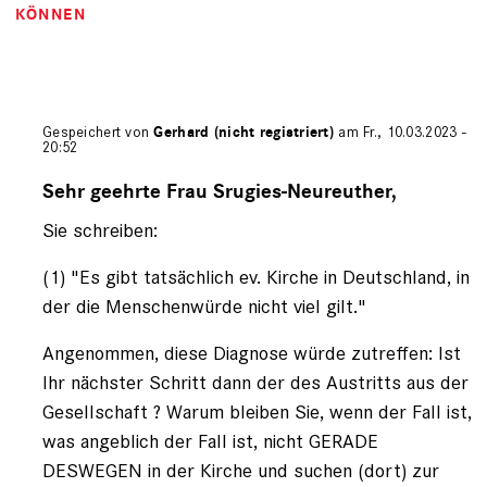
KÖNNEN
Gespeichert von
Gerhard (nicht registriert)
am Fr., 10.03.2023 -
20:52
Antwort
auf
Sehr geehrte Frau Srugies-Neureuther,
von
Sie schreiben:
Andrea
Srugies…
(nicht
(1) "Es gibt tatsächlich ev. Kirche in Deutschland, in
registriert)
der die Menschenwürde nicht viel gilt."
Angenommen, diese Diagnose würde zutreffen: Ist
Ihr nächster Schritt dann der des Austritts aus der
Gesellschaft ? Warum bleiben Sie, wenn der Fall ist,
was angeblich der Fall ist, nicht GERADE
DESWEGEN in der Kirche und suchen (dort) zur