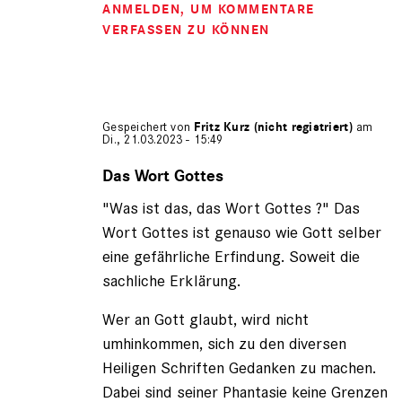
ANMELDEN
, UM KOMMENTARE
VERFASSEN ZU KÖNNEN
Gespeichert von
Fritz Kurz (nicht registriert)
am
Di., 21.03.2023 - 15:49
Antwort
auf
Das Wort Gottes
von
"Was ist das, das Wort Gottes ?" Das
Gerhard
(nicht
Wort Gottes ist genauso wie Gott selber
registriert)
eine gefährliche Erfindung. Soweit die
sachliche Erklärung.
Wer an Gott glaubt, wird nicht
umhinkommen, sich zu den diversen
Heiligen Schriften Gedanken zu machen.
Dabei sind seiner Phantasie keine Grenzen