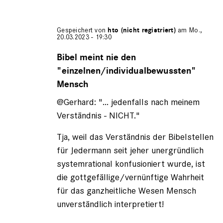
Gespeichert von
hto (nicht registriert)
am Mo.,
20.03.2023 - 19:30
Antwort
auf
Bibel meint nie den
von
"einzelnen/individualbewussten"
Gerhard
Mensch
(nicht
registriert)
@Gerhard: "... jedenfalls nach meinem
Verständnis - NICHT."
Tja, weil das Verständnis der Bibelstellen
für Jedermann seit jeher unergründlich
systemrational konfusioniert wurde, ist
die gottgefällige/vernünftige Wahrheit
für das ganzheitliche Wesen Mensch
unverständlich interpretiert!