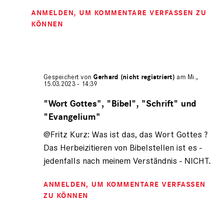
ANMELDEN
, UM KOMMENTARE VERFASSEN ZU
KÖNNEN
Gespeichert von
Gerhard (nicht registriert)
am Mi.,
15.03.2023 - 14:39
Antwort
auf
"Wort Gottes", "Bibel", "Schrift" und
von
"Evangelium"
Fritz
Kurz
@Fritz Kurz: Was ist das, das Wort Gottes ?
(nicht
Das Herbeizitieren von Bibelstellen ist es -
registriert)
jedenfalls nach meinem Verständnis - NICHT.
ANMELDEN
, UM KOMMENTARE VERFASSEN
ZU KÖNNEN