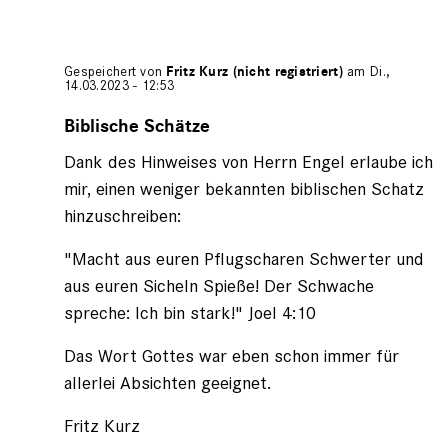
Gespeichert von
Fritz Kurz (nicht registriert)
am Di.,
14.03.2023 - 12:53
Antwort
auf
Biblische Schätze
von
Dank des Hinweises von Herrn Engel erlaube ich
Gerhard
(nicht
mir, einen weniger bekannten biblischen Schatz
registriert)
hinzuschreiben:
"Macht aus euren Pflugscharen Schwerter und
aus euren Sicheln Spieße! Der Schwache
spreche: Ich bin stark!" Joel 4:10
Das Wort Gottes war eben schon immer für
allerlei Absichten geeignet.
Fritz Kurz